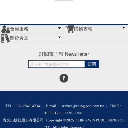
購物攻略
會員服務
常見問題
購物說明
訂單查詢
門市據點
關於青文
會員辦法
客服信箱
隱私條款
網站導覽
公司簡介
最新消息
版權聲明
訂閱電子報 News letter
訂閱
TEL ： 02-2541-4234 | E-mail ： service@ching-win.com.tw | TIME：
1000~1200 1330~1700
青文出版社股份有限公司 Copyright ©2025 CHING WIN PUBLISHING CO.,
LTD. All Rights Reserved.