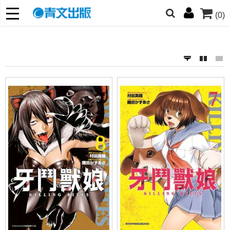
(0)
網的朋友們，提高警覺！
哆啦
柯南
寶可夢
迷宮飯
我推