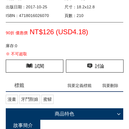
出版日期：2017-10-25
尺寸：18.2x12.8
ISBN：4718016026070
頁數：210
NT$126 (
USD
4.18)
90折 優惠價
庫存:0
※ 不可超取
試閱
討論
標籤
我要定義標籤
我要刪除
漫畫
牙鬥獸娘
蜜貛
商品特色
故事簡介