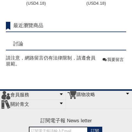
(
USD
4.18)
(
USD
4.18)
最近瀏覽商品
討論
請注意，網路留言仍有法律限制，請遵會員
我要留言
規範。
購物攻略
會員服務
常見問題
購物說明
訂單查詢
門市據點
關於青文
會員辦法
客服信箱
隱私條款
網站導覽
公司簡介
最新消息
版權聲明
訂閱電子報 News letter
訂閱