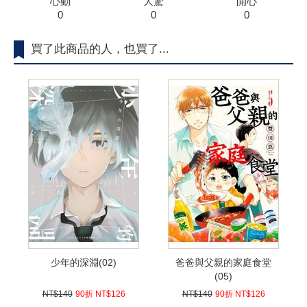
心動
大驚
開心
0
0
0
買了此商品的人，也買了...
少年的深淵(02)
爸爸與父親的家庭食堂
(05)
NT$140
90折 NT$126
NT$140
90折 NT$126