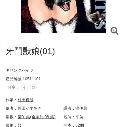
牙鬥獸娘(01)
キリングバイツ
產品編號:10511101
分享 :
作家：
村田真哉
繪者：
隅田かずあさ
譯者：
湯伊蘋
集數：
第01集(全系列 08 集)
包裝：平裝
級別：普
開本：32開