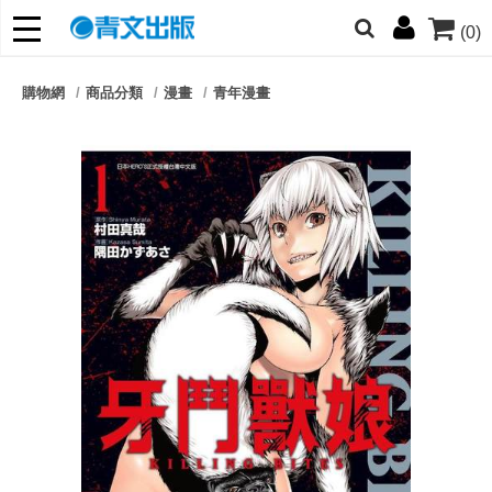
(0)
網的朋友們，提高警覺！
購物網
商品分類
漫畫
青年漫畫
哆啦
柯南
寶可夢
迷宮飯
我推