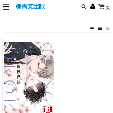
(0)
網的朋友們，提高警覺！
哆啦
柯南
寶可夢
迷宮飯
我推