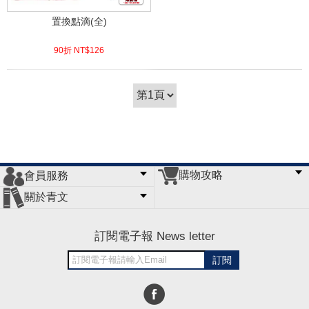
置換點滴(全)
90折 NT$
126
(
USD
4.18)
購物攻略
會員服務
常見問題
購物說明
訂單查詢
門市據點
關於青文
會員辦法
客服信箱
隱私條款
網站導覽
公司簡介
最新消息
版權聲明
訂閱電子報 News letter
訂閱