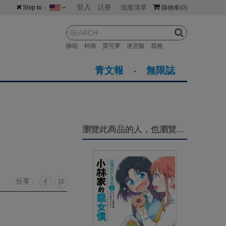
登入
註冊
追蹤清單
Ship to：
購物車
(0)
台灣
紐西蘭
馬來西亞
哆啦
柯南
寶可夢
迷宮飯
我推
荷蘭
英國
澳大利亞
青文報
無限誌
新加坡
加拿大
日本
美國
香港
韓國
瀏覽此商品的人，也瀏覽...
澳門
菲律賓
分享 :