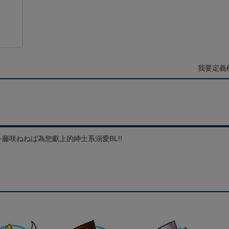
我要定義
藤咲ねねば為您獻上的紳士系溺愛BL!!