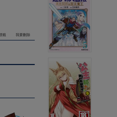
(
USD
4.18)
NT$140
90折 NT$126
標籤
我要刪除
勇者鬥惡龍 達伊的大冒險 勇者
阿邦與獄炎魔王(05)
(
USD
3.15)
NT$105
90折 NT$95