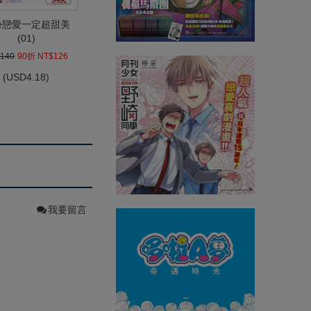
份戀愛一定超甜美
(01)
140
90折 NT$126
(
USD
4.18)
我要留言