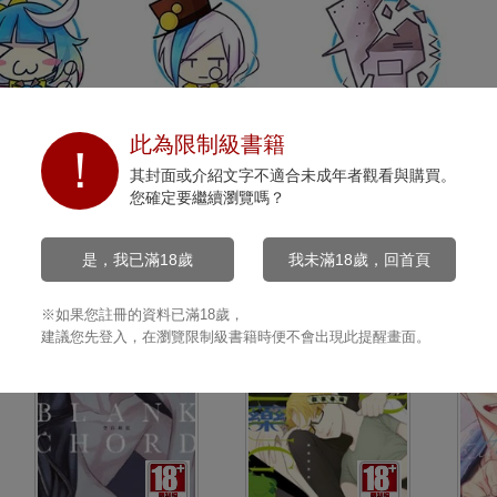
開心
沉默
打擊
此為限制級書籍
0
0
0
其封面或介紹文字不適合未成年者觀看與購買。
您確定要繼續瀏覽嗎？
是，我已滿18歲
我未滿18歲，回首頁
※如果您註冊的資料已滿18歲，
建議您先登入，在瀏覽限制級書籍時便不會出現此提醒畫面。