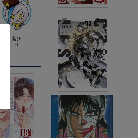
公主騎士是我的同班同學！THE
COMIC(05)
(
USD
4.18)
NT$140
90折 NT$126
超狂
0
失色世界(03)
(
USD
5.38)
NT$180
90折 NT$162