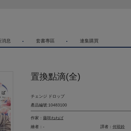
喜歡青文購物網的朋友們，提高警覺！
新消息
套書專區
連集購買
置換點滴(全)
チェンジ ドロップ
產品編號:10483100
作家：
藤咲ねねば
繪者：-
譯者：
何硯鈴