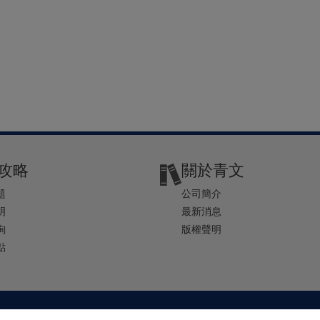
攻略
關於青文
題
公司簡介
明
最新消息
詢
版權聲明
點
2-2541-4234 | E-mail ： service@ching-win.com.tw | TIME： 1000~1200 13