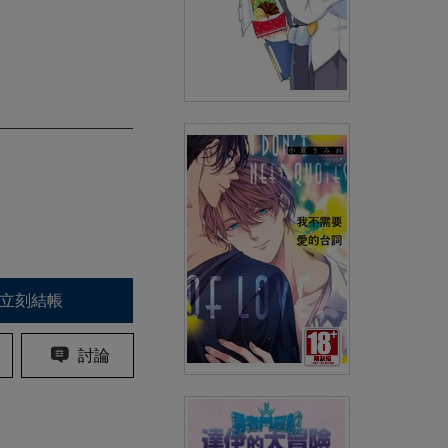
小林家的龍女僕 艾瑪的OL日記
(02)
(
USD
4.18)
NT$140
90折 NT$126
立刻結帳
討論
我不需要愛的台詞(全)