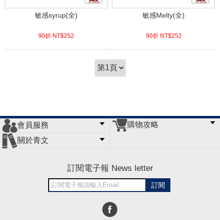
敏感syrup(全)
敏感Melty(全)
90折 NT$
252
90折 NT$
252
(
USD
8.37)
(
USD
8.37)
購物攻略
會員服務
常見問題
購物說明
訂單查詢
門市據點
關於青文
會員辦法
客服信箱
隱私條款
網站導覽
公司簡介
最新消息
版權聲明
訂閱電子報 News letter
訂閱