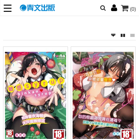
(0)
網的朋友們，提高警覺！
哆啦
柯南
寶可夢
迷宮飯
我推