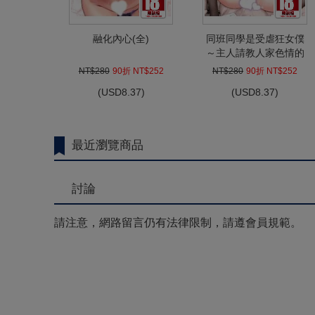
融化內心(全)
同班同學是受虐狂女僕
～主人請教人家色情的
侍奉～(全)
NT$280
90折 NT$252
NT$280
90折 NT$252
(
USD
8.37)
(
USD
8.37)
最近瀏覽商品
討論
請注意，網路留言仍有法律限制，請遵會員規範。