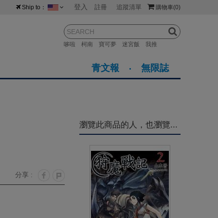
登入
註冊
追蹤清單
Ship to：
購物車
(0)
台灣
紐西蘭
馬來西亞
哆啦
柯南
寶可夢
迷宮飯
我推
荷蘭
英國
澳大利亞
青文報
無限誌
新加坡
加拿大
日本
美國
香港
韓國
瀏覽此商品的人，也瀏覽...
澳門
菲律賓
分享 :