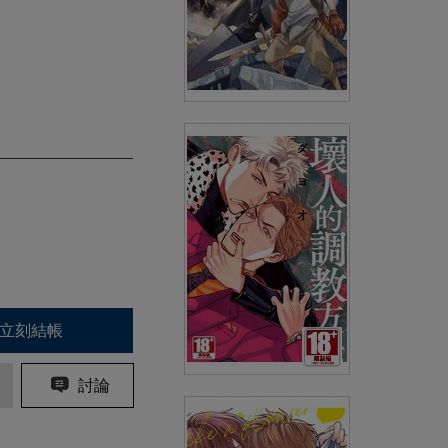
狩魔戰記(02)
(
USD
4.18)
NT$140
90折 NT$126
立刻結帳
討論
壞人的調教方法(全)