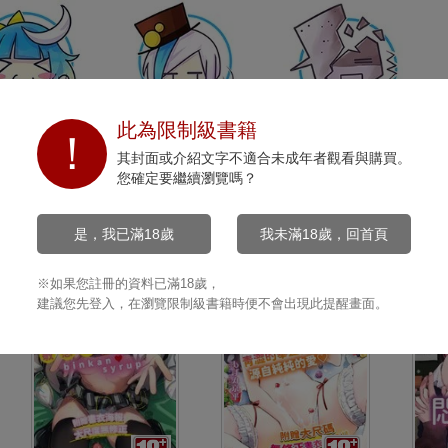
此為限制級書籍
開心
沉默
打擊
其封面或介紹文字不適合未成年者觀看與購買。
0
0
0
您確定要繼續瀏覽嗎？
是，我已滿18歲
我未滿18歲，回首頁
※如果您註冊的資料已滿18歲，
建議您先登入，在瀏覽限制級書籍時便不會出現此提醒畫面。