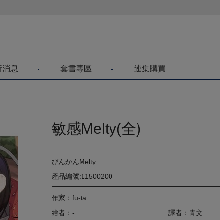
喜歡青文購物網的朋友們，提高警覺！
新消息
套書專區
連集購買
敏感Melty(全)
びんかんMelty
產品編號:11500200
作家：
fu-ta
繪者：-
譯者：
青文