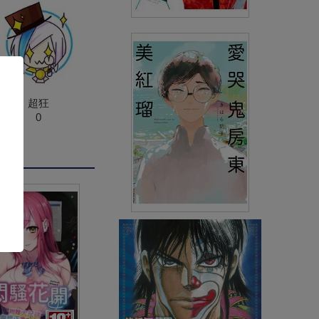
狂賭之淵(12)
(
USD
4.78)
NT$160
90折 NT$144
超狂
0
愛哭鬼房東美紅瑠(全)
(
USD
4.18)
NT$140
90折 NT$126