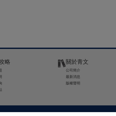
攻略
關於青文
題
公司簡介
明
最新消息
詢
版權聲明
點
2-2541-4234 | E-mail ： service@ching-win.com.tw | TIME： 1000~1200 13