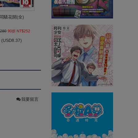
悶騷花開(全)
280
90折 NT$252
(
USD
8.37)
我要留言