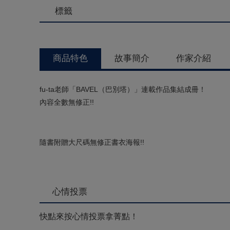
標籤
商品特色
故事簡介
作家介紹
fu-ta老師「BAVEL（巴別塔）」連載作品集結成冊！
內容全數無修正!!
隨書附贈大尺碼無修正書衣海報!!
心情投票
快點來按心情投票拿菁點！