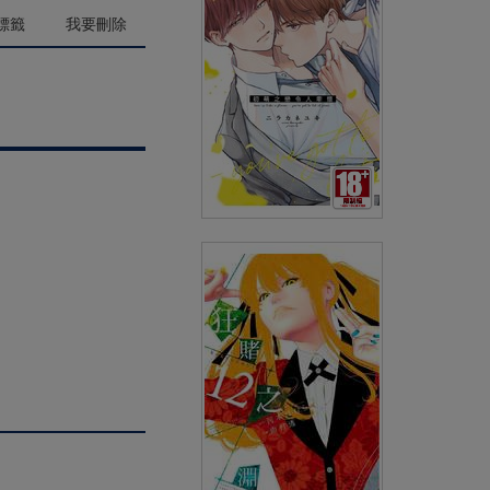
(
USD
4.18)
NT$140
90折 NT$126
標籤
我要刪除
初萌之戀令人牽懷(全)
(
USD
4.18)
NT$140
90折 NT$126