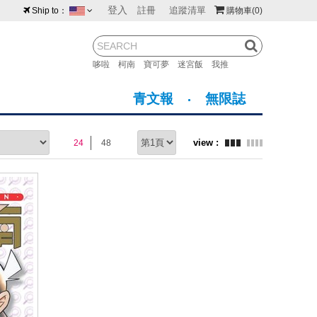
登入
註冊
追蹤清單
Ship to：
購物車
(0)
台灣
紐西蘭
馬來西亞
哆啦
柯南
寶可夢
迷宮飯
我推
荷蘭
英國
澳大利亞
青文報
無限誌
新加坡
加拿大
日本
24
48
美國
香港
韓國
澳門
菲律賓