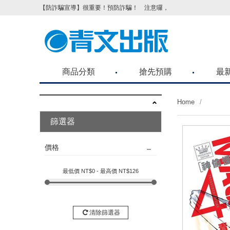
【防詐騙宣導】很重要！預防詐騙！ 注意囉，不要被騙了！請各位
商品分類
搶先預購
最
Home
篩選器
價格
最低價 NT$
0
- 最高價 NT$
126
清除篩選器