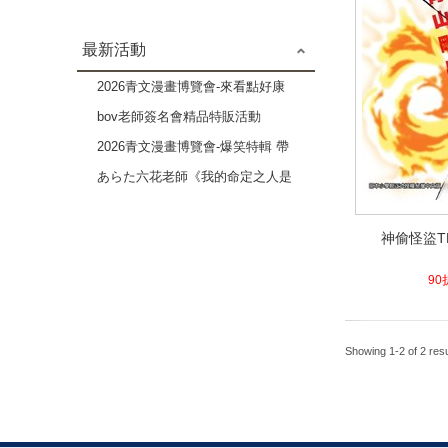
最新活動
2026青文漫畫博覽會-來看點好康
的吧 成人漫畫作品特輯-2本79折
bov老師簽名會精品特販活動
2026青文漫畫博覽會-爆笑特輯 帶
給你歡樂療癒的時光-3本82折
あらた六花老師《我的命定之人是
高貴Ω》×《伴侶未滿的我們》複
神偷怪盜TRE
製原畫展
神偷怪盜TRE
4.1
90
Showing 1-2 of 2 resu