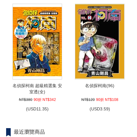
名偵探柯南 超級精選集 安
名偵探柯南(96)
室透(全)
NT$380
90折 NT$342
NT$120
90折 NT$108
(
USD
11.35)
(
USD
3.59)
最近瀏覽商品