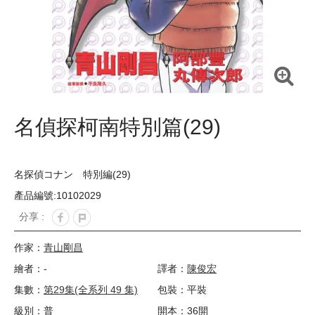
名偵探柯南特別篇(29)
名探偵コナン 特別編(29)
產品編號:10102029
分享 :
作家：
青山剛昌
繪者：-
譯者：
陳俊宏
集數：
第29集(全系列 49 集)
包裝：平裝
級別：普
開本：36開