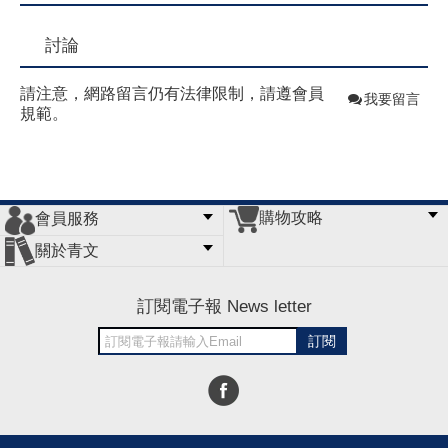
討論
請注意，網路留言仍有法律限制，請遵會員
我要留言
規範。
購物攻略
會員服務
常見問題
購物說明
訂單查詢
門市據點
關於青文
會員辦法
客服信箱
隱私條款
網站導覽
公司簡介
最新消息
版權聲明
訂閱電子報 News letter
訂閱