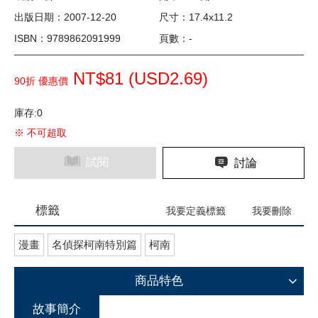
出版日期：2007-12-20
尺寸：17.4x11.2
ISBN：9789862091999
頁數：-
NT$81 (
USD
2.69)
90折 優惠價
庫存:0
※ 不可超取
試閱
討論
標籤
我要定義標籤
我要刪除
漫畫
名偵探柯南特別篇
柯南
商品特色
故事簡介