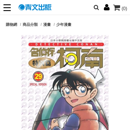
(0)
網的朋友們，提高警覺！
購物網
商品分類
漫畫
少年漫畫
哆啦
柯南
寶可夢
迷宮飯
我推