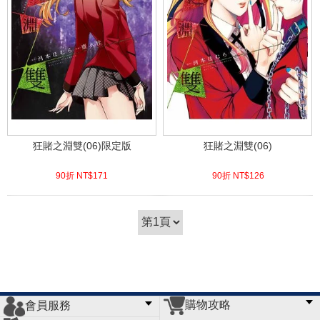
狂賭之淵雙(06)限定版
狂賭之淵雙(06)
90折 NT$
171
90折 NT$
126
(
USD
5.68)
(
USD
4.18)
購物攻略
會員服務