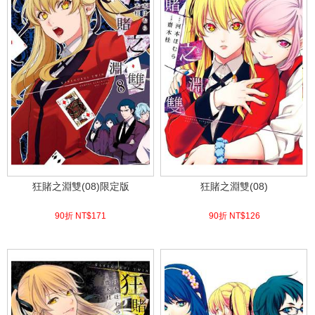
狂賭之淵雙(08)限定版
狂賭之淵雙(08)
90折 NT$
171
90折 NT$
126
(
USD
5.68)
(
USD
4.18)