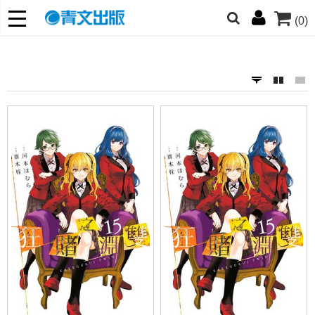
(0)
網的朋友們，提高警覺！
哆啦
柯南
寶可夢
迷宮飯
我推