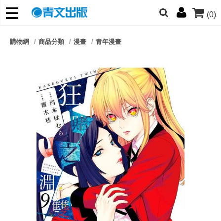
(0)
網的朋友們，提高警覺！
購物網
商品分類
漫畫
青年漫畫
哆啦
柯南
寶可夢
迷宮飯
我推