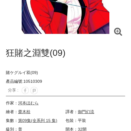
狂賭之淵雙(09)
賭ケグルイ双(09)
產品編號:10510309
分享 :
作家：
河本ほむら
繪者：
齋木桂
譯者：
御門幻流
集數：
第09集(全系列 15 集)
包裝：平裝
級別：普
開本：32開