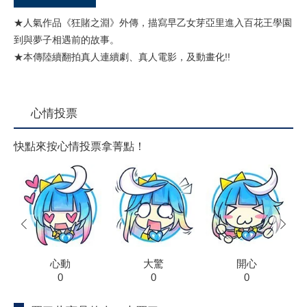
★人氣作品《狂賭之淵》外傳，描寫早乙女芽亞里進入百花王學園
到與夢子相遇前的故事。
★本傳陸續翻拍真人連續劇、真人電影，及動畫化!!
心情投票
快點來按心情投票拿菁點！
prev
next
心動
大驚
開心
0
0
0