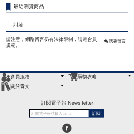
最近瀏覽商品
討論
請注意，網路留言仍有法律限制，請遵會員
我要留言
規範。
購物攻略
會員服務
常見問題
購物說明
訂單查詢
門市據點
關於青文
會員辦法
客服信箱
隱私條款
網站導覽
公司簡介
最新消息
版權聲明
訂閱電子報 News letter
訂閱