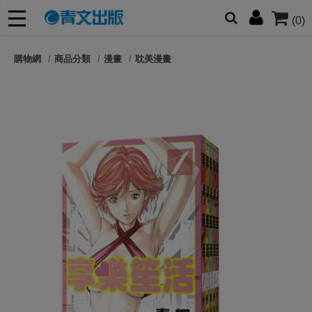
(0)
網的朋友們，提高警覺！
購物網
商品分類
漫畫
耽美漫畫
哆啦
柯南
寶可夢
迷宮飯
我推