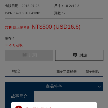
出版日期：2015-07-25
尺寸：18.2x12.8
ISBN：4718016041301
頁數：-
NT$500 (
USD
16.6)
77折 線上漫博會
庫存:4
※ 不可超取
試閱
討論
標籤
我要定義標籤
我要刪除
商品特色
故事簡介
作家介紹