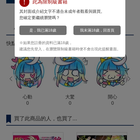
此為限制級書籍
其封面或介紹文字不適合未成年者觀看與購買。
您確定要繼續瀏覽嗎？
心情投票
是，我已滿18歲
我未滿18歲，回首頁
※如果您註冊的資料已滿18歲，
快點來按心情投票拿菁點！
建議您先登入，在瀏覽限制級書籍時便不會出現此提醒畫面。
prev
next
心動
大驚
開心
0
0
0
買了此商品的人，也買了...