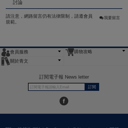
討論
請注意，網路留言仍有法律限制，請遵會員
我要留言
規範。
購物攻略
會員服務
常見問題
購物說明
訂單查詢
門市據點
關於青文
會員辦法
客服信箱
隱私條款
網站導覽
公司簡介
最新消息
版權聲明
訂閱電子報 News letter
訂閱