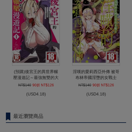
(預購)後宮王的異世界輾
淫嘆的愛莉西亞外傳 被哥
壓漫遊記～最強無雙的大
布林帝國淫墮的女戰士
叔將全種族納為妻子～
(全)
NT$140
90折 NT$126
NT$140
90折 NT$126
(01)
(
USD
4.18)
(
USD
4.18)
最近瀏覽商品