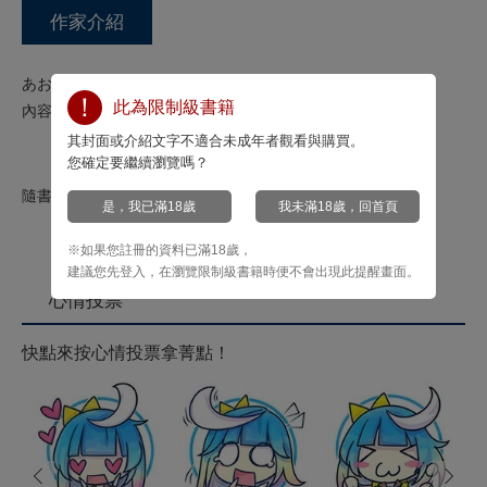
作家介紹
あおむし老師「BAVEL（巴別塔）」連載作品集結成冊！
此為限制級書籍
內容全數無修正!!
其封面或介紹文字不適合未成年者觀看與購買。
您確定要繼續瀏覽嗎？
隨書附贈大尺度無修正書衣海報!!
是，我已滿18歲
我未滿18歲，回首頁
※如果您註冊的資料已滿18歲，
建議您先登入，在瀏覽限制級書籍時便不會出現此提醒畫面。
心情投票
快點來按心情投票拿菁點！
prev
next