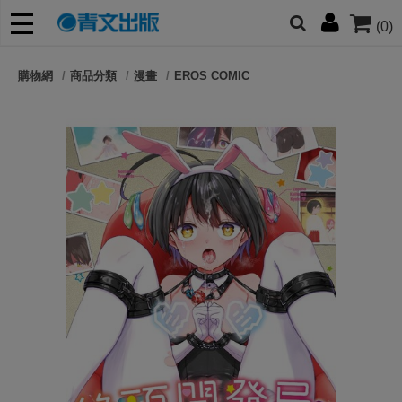
(0)
網的朋友們，提高警覺！
購物網
商品分類
漫畫
EROS COMIC
哆啦
柯南
寶可夢
迷宮飯
我推