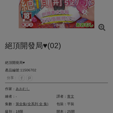
絕頂開發局♥(02)
絶頂開発局♥
產品編號:11506702
分享 :
作家：
あおむし
繪者：-
譯者：
青文
集數：
第全集(全系列 全 集)
包裝：平裝
級別：18限
開本：25開