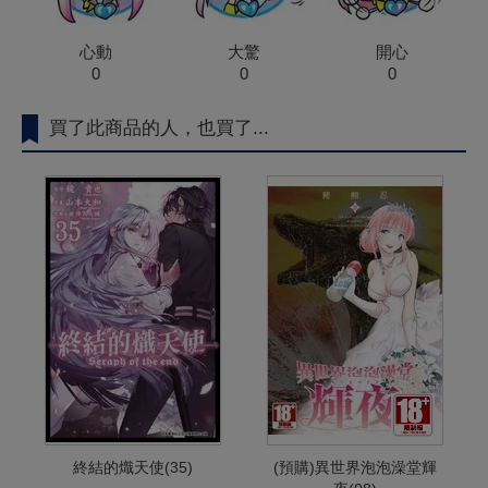
心動
大驚
開心
0
0
0
買了此商品的人，也買了...
終結的熾天使(35)
(預購)異世界泡泡澡堂輝