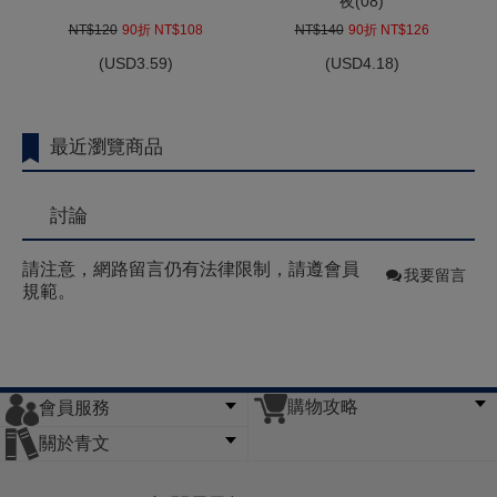
夜(08)
NT$120
90折 NT$108
NT$140
90折 NT$126
(
USD
3.59)
(
USD
4.18)
最近瀏覽商品
討論
請注意，網路留言仍有法律限制，請遵會員
我要留言
規範。
購物攻略
會員服務
常見問題
購物說明
訂單查詢
門市據點
關於青文
會員辦法
客服信箱
隱私條款
網站導覽
公司簡介
最新消息
版權聲明