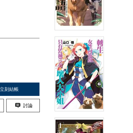
輕小說 堤亞穆帝國物語(13)~從
斷頭台開始，公主重生後的逆轉
人生~
(
USD
7.17)
NT$240
90折 NT$216
立刻結帳
討論
輕小說 轉生成女性向遊戲只有
毀滅END的壞人大小姐(06)限定
版