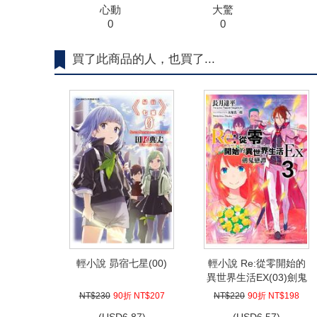
心動
大驚
0
0
買了此商品的人，也買了...
輕小說 昴宿七星(00)
輕小說 Re:從零開始的
異世界生活EX(03)劍鬼
戀譚
NT$230
90折 NT$207
NT$220
90折 NT$198