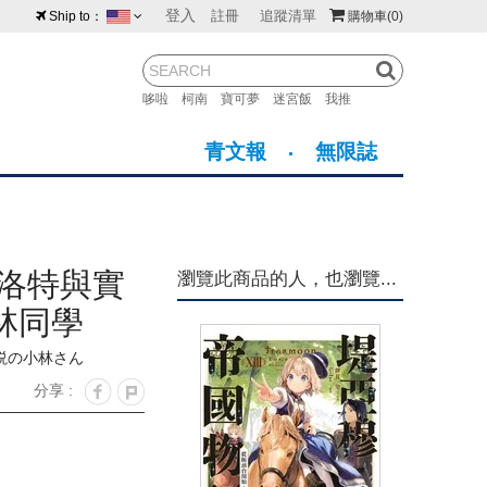
登入
註冊
追蹤清單
Ship to：
購物車
(0)
台灣
紐西蘭
馬來西亞
哆啦
柯南
寶可夢
迷宮飯
我推
荷蘭
英國
澳大利亞
青文報
無限誌
新加坡
加拿大
日本
美國
香港
韓國
潔洛特與實
瀏覽此商品的人，也瀏覽...
澳門
菲律賓
林同學
説の小林さん
分享 :