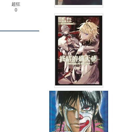
超狂
0
輕小說 無法忘懷的魔女故事(02)
(
USD
7.17)
NT$240
90折 NT$216
輕小說 終結的熾天使 吸血鬼米
迦樂物語(01)
(
USD
6.57)
NT$220
90折 NT$198