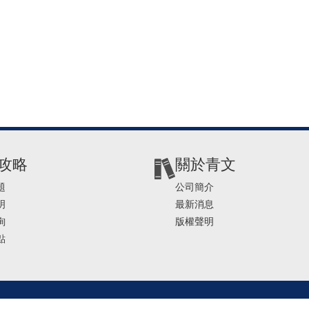
攻略
關於青文
題
公司簡介
明
最新消息
詢
版權聲明
點
2-2541-4234 | E-mail ： service@ching-win.com.tw | TIME： 1000~1200 13