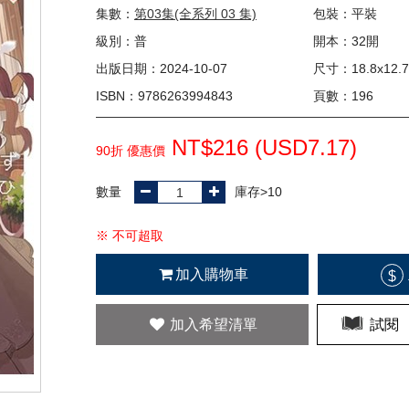
集數：
第03集(全系列 03 集)
包裝：平裝
級別：普
開本：32開
出版日期：2024-10-07
尺寸：18.8x12.7
ISBN：9786263994843
頁數：196
NT$216 (
USD
7.17)
90折 優惠價
數量
庫存>10
※ 不可超取
加入購物車
$
加入希望清單
試閱