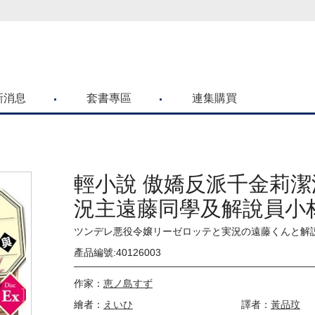
喜歡青文購物網的朋友們，提高警覺！
新消息
套書專區
連集購買
輕小說 傲嬌反派千金莉
況主遠藤同學及解說員小
(03)EX
ツンデレ悪役令嬢リーゼロッテと実況の遠藤くんと解
產品編號:40126003
作家：
恵ノ島すず
繪者：
えいひ
譯者：
黃品玟