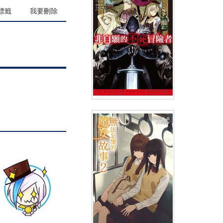
(
USD
8.07)
NT$270
90折 NT$243
標籤
我要刪除
輕小說 非自願的不死冒險者(01)
限定版
(
USD
7.77)
NT$260
90折 NT$234