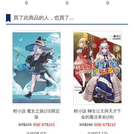
0
0
0
買了此商品的人，也買了...
輕小說 魔女之旅(23)限定
輕小說 轉生公主與天才千
版
金的魔法革命(08)
NT$270
90折 NT$243
NT$240
90折 NT$216
(
USD
8.07)
(
USD
7.17)