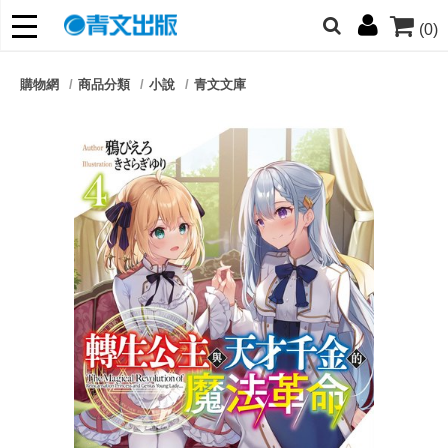
(0)
網的朋友們，提高警覺！
購物網
商品分類
小說
青文文庫
哆啦
柯南
寶可夢
迷宮飯
我推