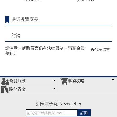
最近瀏覽商品
討論
請注意，網路留言仍有法律限制，請遵會員
我要留言
規範。
購物攻略
會員服務
常見問題
購物說明
訂單查詢
門市據點
關於青文
會員辦法
客服信箱
隱私條款
網站導覽
公司簡介
最新消息
版權聲明
訂閱電子報 News letter
訂閱