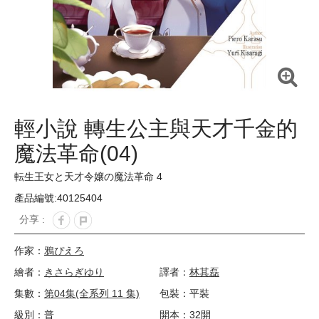
輕小說 轉生公主與天才千金的
魔法革命(04)
転生王女と天才令嬢の魔法革命 4
產品編號:40125404
分享 :
作家：
鴉ぴえろ
繪者：
きさらぎゆり
譯者：
林其磊
集數：
第04集(全系列 11 集)
包裝：平裝
級別：普
開本：32開