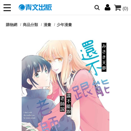
(0)
網的朋友們，提高警覺！
購物網
商品分類
漫畫
少年漫畫
哆啦
柯南
寶可夢
迷宮飯
我推