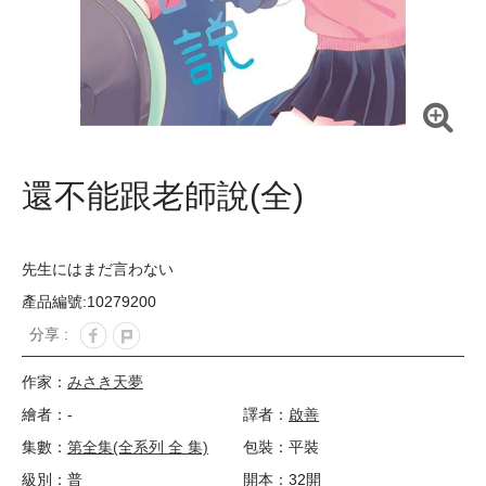
還不能跟老師說(全)
先生にはまだ言わない
產品編號:10279200
分享 :
作家：
みさき天夢
繪者：-
譯者：
啟善
集數：
第全集(全系列 全 集)
包裝：平裝
級別：普
開本：32開