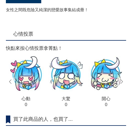
女性之間既危險又純潔的戀愛故事集結成冊！
心情投票
快點來按心情投票拿菁點！
prev
next
心動
大驚
開心
0
0
0
買了此商品的人，也買了...