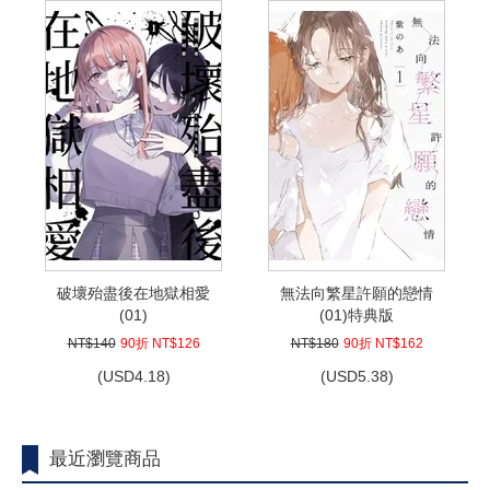
破壞殆盡後在地獄相愛
無法向繁星許願的戀情
(01)
(01)特典版
NT$140
90折 NT$126
NT$180
90折 NT$162
(
USD
4.18)
(
USD
5.38)
最近瀏覽商品