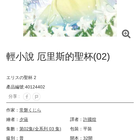
輕小說 厄里斯的聖杯(02)
エリスの聖杯 2
產品編號:40124402
分享 :
作家：
常磐くじら
繪者：
夕薙
譯者：
許國煌
集數：
第02集(全系列 03 集)
包裝：平裝
級別：普
開本：32開