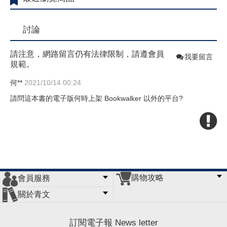
討論
請注意，網路留言仍有法律限制，請遵會員
我要留言
規範。
何**
2021/10/14 00:24
請問這本書的電子版何時上架 Bookwalker 以外的平台?
購物攻略
會員服務
常見問題
購物說明
訂單查詢
門市據點
關於青文
會員辦法
客服信箱
隱私條款
網站導覽
公司簡介
最新消息
版權聲明
訂閱電子報 News letter