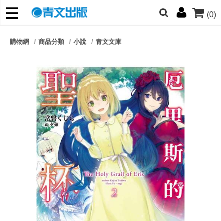
(0)
網的朋友們，提高警覺！
購物網
商品分類
小說
青文文庫
哆啦
柯南
寶可夢
迷宮飯
我推