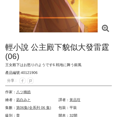
輕小說 公主殿下貌似大發雷霆
(06)
王女殿下はお怒りのようです6.戦地に舞う銀風
產品編號:40121906
分享 :
作家：
八ツ橋皓
繪者：
凪白みと
譯者：
黃品玟
集數：
第06集(全系列 06 集)
包裝：平裝
級別：普
開本：32開