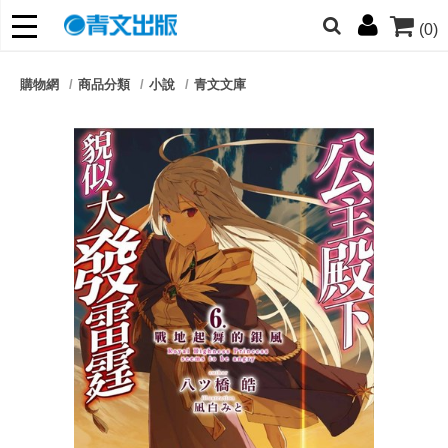
(0)
網的朋友們，提高警覺！
購物網
商品分類
小說
青文文庫
哆啦
柯南
寶可夢
迷宮飯
我推