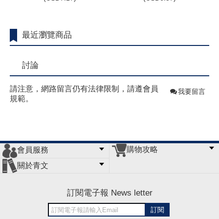
最近瀏覽商品
討論
請注意，網路留言仍有法律限制，請遵會員
我要留言
規範。
購物攻略
會員服務
常見問題
購物說明
訂單查詢
門市據點
關於青文
會員辦法
客服信箱
隱私條款
網站導覽
公司簡介
最新消息
版權聲明
訂閱電子報 News letter
訂閱