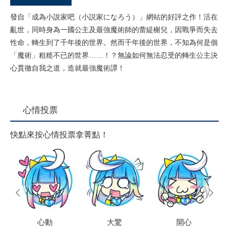
發自「成為小說家吧（小説家になろう）」網站的好評之作！活在
亂世，同時身為一國公主及最強魔術師的蕾緹榭兒，因戰爭而失去
性命，轉生到了千年後的世界。然而千年後的世界，不知為何是個
「魔術」粗糙不已的世界……！？無論如何無法忍受的轉生公主決
心貫徹自我之道，造就最強魔術譚！
心情投票
快點來按心情投票拿菁點！
prev
next
心動
大驚
開心