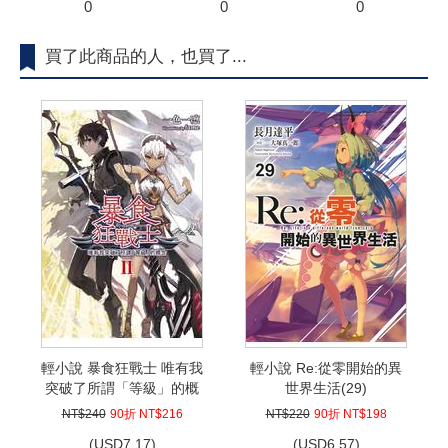
0
0
0
買了此商品的人，也買了...
輕小說 暴食狂戰士 唯有我
輕小說 Re:從零開始的異
突破了所謂「等級」的概
世界生活(29)
念(02)
NT$240
90折 NT$216
NT$220
90折 NT$198
(
USD
7.17)
(
USD
6.57)