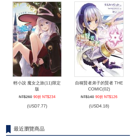
輕小說 魔女之旅(11)限定
自稱賢者弟子的賢者 THE
版
COMIC(02)
NT$260
90折 NT$234
NT$140
90折 NT$126
(
USD
7.77)
(
USD
4.18)
最近瀏覽商品