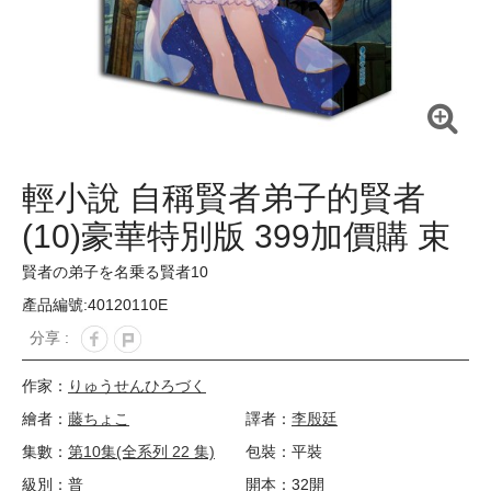
輕小說 自稱賢者弟子的賢者
(10)豪華特別版 399加價購 束
口袋
賢者の弟子を名乗る賢者10
產品編號:40120110E
分享 :
作家：
りゅうせんひろづく
繪者：
藤ちょこ
譯者：
李殷廷
集數：
第10集(全系列 22 集)
包裝：平裝
級別：普
開本：32開