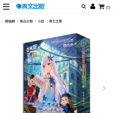
(0)
網的朋友們，提高警覺！
購物網
商品分類
小說
青文文庫
哆啦
柯南
寶可夢
迷宮飯
我推
next