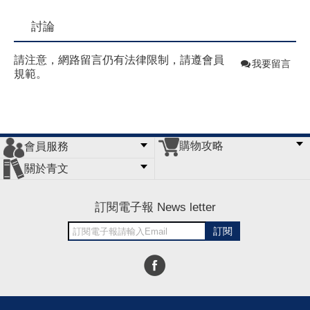
討論
請注意，網路留言仍有法律限制，請遵會員
我要留言
規範。
購物攻略
會員服務
常見問題
購物說明
訂單查詢
門市據點
關於青文
會員辦法
客服信箱
隱私條款
網站導覽
公司簡介
最新消息
版權聲明
訂閱電子報 News letter
訂閱