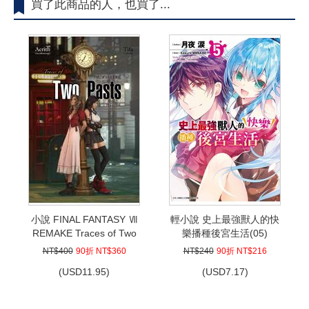
買了此商品的人，也買了...
小說 FINAL FANTASY Ⅶ
輕小說 史上最強獸人的快
REMAKE Traces of Two
樂播種後宮生活(05)
Pasts
NT$400
90折 NT$360
NT$240
90折 NT$216
(
USD
11.95)
(
USD
7.17)