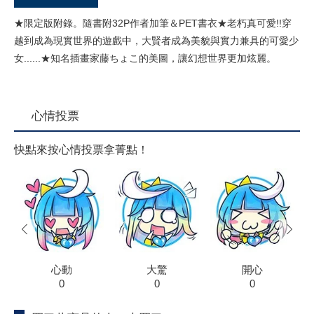
★限定版附錄。隨書附32P作者加筆＆PET書衣★老朽真可愛!!穿
越到成為現實世界的遊戲中，大賢者成為美貌與實力兼具的可愛少
女......★知名插畫家藤ちょこ的美圖，讓幻想世界更加炫麗。
心情投票
快點來按心情投票拿菁點！
prev
next
心動
大驚
開心
0
0
0