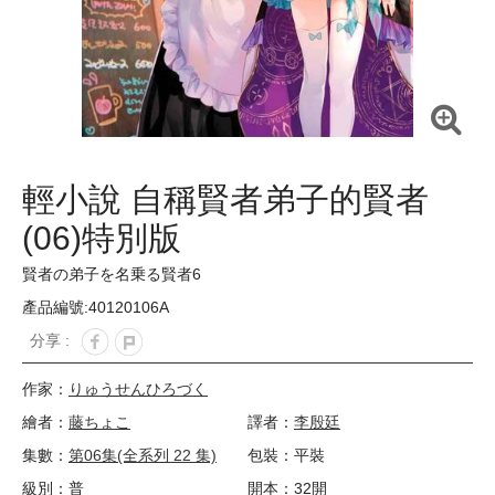
輕小說 自稱賢者弟子的賢者
(06)特別版
賢者の弟子を名乗る賢者6
產品編號:40120106A
分享 :
作家：
りゅうせんひろづく
繪者：
藤ちょこ
譯者：
李殷廷
集數：
第06集(全系列 22 集)
包裝：平裝
級別：普
開本：32開