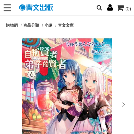
(0)
網的朋友們，提高警覺！
購物網
商品分類
小說
青文文庫
哆啦
柯南
寶可夢
迷宮飯
我推
next