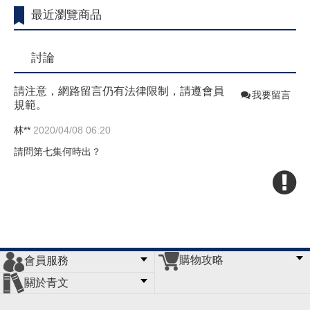
最近瀏覽商品
討論
請注意，網路留言仍有法律限制，請遵會員
我要留言
規範。
林**
2020/04/08 06:20
請問第七集何時出？
購物攻略
會員服務
常見問題
購物說明
訂單查詢
門市據點
關於青文
會員辦法
客服信箱
隱私條款
網站導覽
公司簡介
最新消息
版權聲明