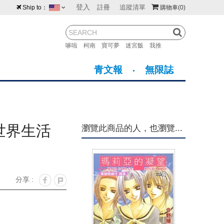
登入
註冊
追蹤清單
Ship to：
購物車
(0)
台灣
紐西蘭
馬來西亞
哆啦
柯南
寶可夢
迷宮飯
我推
荷蘭
英國
澳大利亞
青文報
無限誌
新加坡
加拿大
日本
美國
香港
韓國
世界生活
瀏覽此商品的人，也瀏覽...
澳門
菲律賓
分享 :