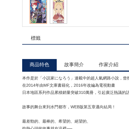
標籤
商品特色
故事簡介
作家介紹
本作是於「小説家になろう」連載中的超人氣網路小說，曾獲
在2014年由MF文庫書籍化，2016年改編為電視動畫
日本地區系列作品累積銷量突破310萬冊，引起廣泛熱議的
故事的舞台來到水門都市，WEB版第五章邁向結局！
最差勁的、最棒的、希望的、絕望的、
灼熱心頭的故事就在這裡──