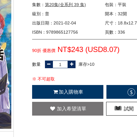
集數：
第20集(全系列 39 集)
包裝：平裝
級別：普
開本：32開
出版日期：2021-02-04
尺寸：18.8x12.7
ISBN：9789865127756
頁數：336
NT$243 (
USD
8.07)
90折 優惠價
數量
庫存>10
※ 不可超取
加入購物車
$
加入希望清單
試閱