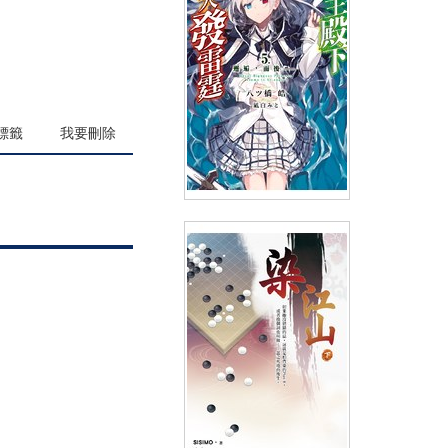
(
USD
6.27)
NT$210
90折 NT$189
標籤
我要刪除
輕小說 公主殿下貌似大發雷霆
(05)限定版
(
USD
8.67)
NT$290
90折 NT$261