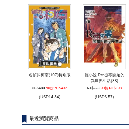
名偵探柯南(107)特別版
輕小說 Re:從零開始的
異世界生活(38)
NT$480
90折 NT$432
NT$220
90折 NT$198
(
USD
14.34)
(
USD
6.57)
最近瀏覽商品