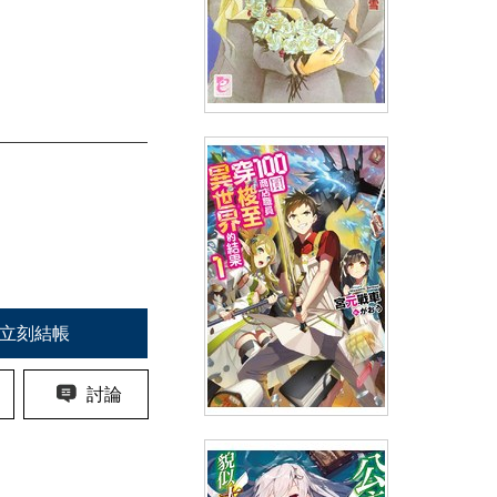
輕小說瑪莉亞的凝望(08)
(
USD
4.78)
NT$160
90折 NT$144
立刻結帳
討論
輕小說 100圓商店職員穿梭至異
世界的結果(01)