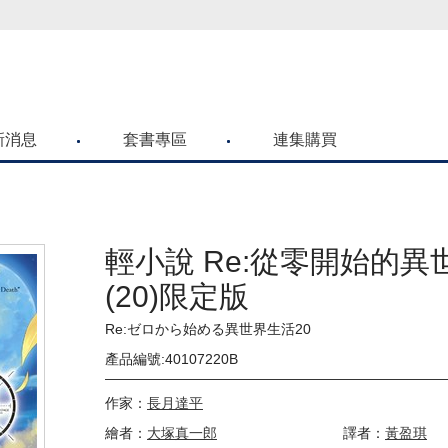
喜歡青文購物網的朋友們，提高警覺！
新消息
套書專區
連集購買
輕小說 Re:從零開始的異
(20)限定版
Re:ゼロから始める異世界生活20
產品編號:40107220B
作家：
長月達平
繪者：
大塚真一郎
譯者：
黃盈琪