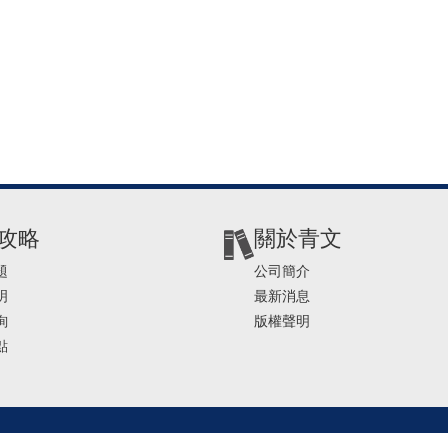
攻略
關於青文
題
公司簡介
明
最新消息
詢
版權聲明
點
2-2541-4234 | E-mail ： service@ching-win.com.tw | TIME： 1000~1200 13