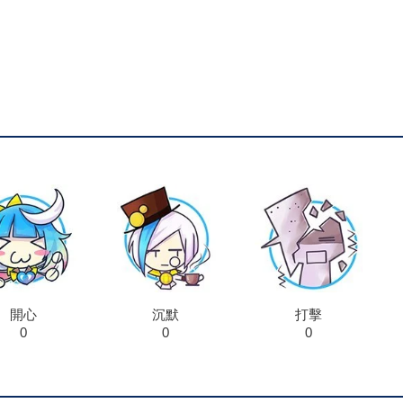
開心
沉默
打擊
0
0
0