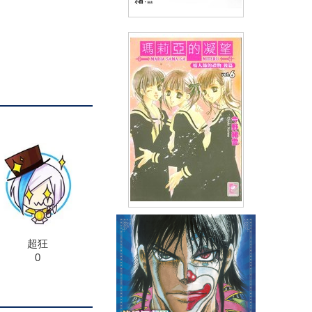
小說 染江山(下)
(
USD
7.17)
NT$240
90折 NT$216
輕小說瑪莉亞的凝望(06)
超狂
0
(
USD
4.78)
NT$160
90折 NT$144