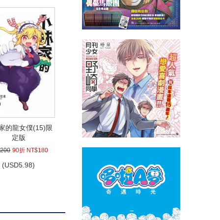
家的龍女僕(15)限
定版
200
90折 NT$180
(
USD
5.98)