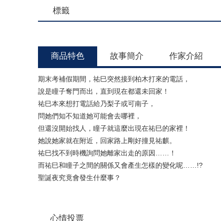
標籤
商品特色
故事簡介
作家介紹
期末考補假期間，祐巳突然接到柏木打來的電話，
說是瞳子奪門而出，直到現在都還未回家！
祐巳本來想打電話給乃梨子或可南子，
問她們知不知道她可能會去哪裡，
但還沒開始找人，瞳子就這麼出現在祐巳的家裡！
她說她家就在附近，回家路上剛好撞見祐麒。
祐巳找不到時機詢問她離家出走的原因……！
而祐巳和瞳子之間的關係又會產生怎樣的變化呢……!?
聖誕夜究竟會發生什麼事？
心情投票