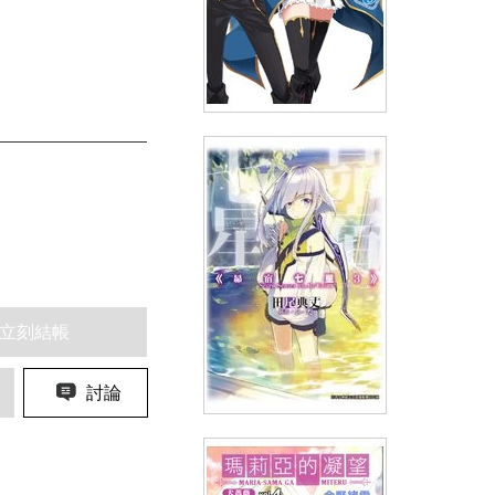
輕小說最弱無敗神裝機龍《巴哈
姆特》(03)
(
USD
6.57)
NT$220
90折 NT$198
立刻結帳
討論
輕小說 昴宿七星(03)