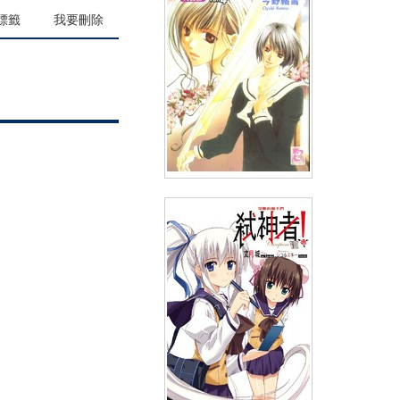
(
USD
6.87)
NT$230
90折 NT$207
標籤
我要刪除
輕小說瑪莉亞的凝望(04)
(
USD
4.78)
NT$160
90折 NT$144