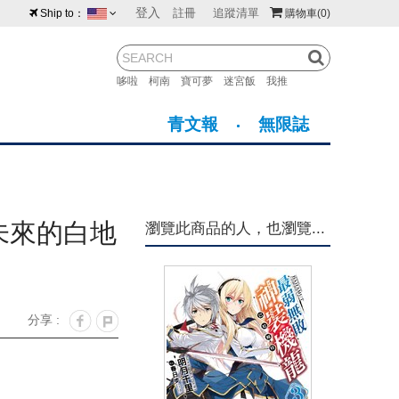
登入
註冊
追蹤清單
Ship to：
購物車
(0)
台灣
紐西蘭
馬來西亞
哆啦
柯南
寶可夢
迷宮飯
我推
荷蘭
英國
澳大利亞
青文報
無限誌
新加坡
加拿大
日本
美國
香港
韓國
未來的白地
瀏覽此商品的人，也瀏覽...
澳門
菲律賓
分享 :