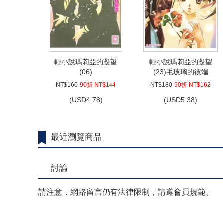
輕小說瑪莉亞的凝望
輕小說瑪莉亞的凝望
(06)
(23)毛玻璃的彼端
NT$160
90折 NT$144
NT$180
90折 NT$162
(
USD
4.78)
(
USD
5.38)
最近瀏覽商品
討論
請注意，網路留言仍有法律限制，請遵會員規範。