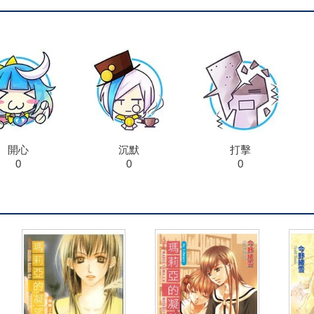
開心
沉默
打擊
0
0
0