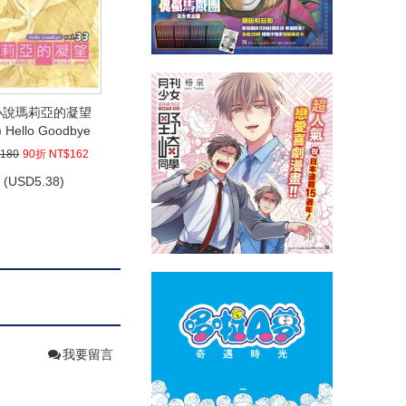
小說瑪莉亞的凝望
) Hello Goodbye
180
90折 NT$162
(
USD
5.38)
我要留言