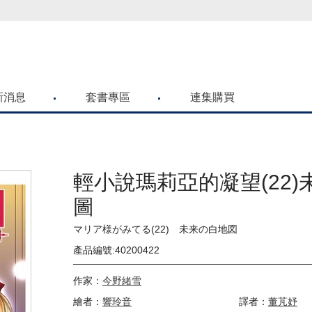
喜歡青文購物網的朋友們，提高警覺！
新消息
套書專區
連集購買
輕小說瑪莉亞的凝望(22)
圖
マリア様がみてる(22) 未来の白地図
產品編號:40200422
作家：
今野緒雪
繪者：
響玲音
譯者：
董芃妤