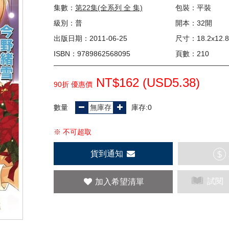
集數：
第22集(全系列 全 集)
包裝：平裝
級別：普
開本：32開
出版日期：2011-06-25
尺寸：18.2x12.8
ISBN：9789862568095
頁數：210
NT$162 (
USD
5.38)
90折 優惠價
數量
庫存:0
※ 不可超取
貨到通知
$
試閱
加入希望清單