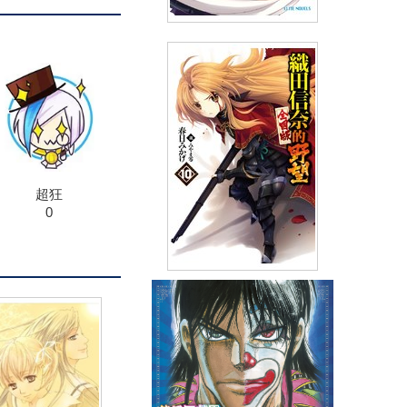
輕小說Campione弒神者(08)受
難的魔王們
(
USD
7.17)
NT$240
90折 NT$216
超狂
0
輕小說 織田信奈的野望 全國版
(10)
(
USD
7.17)
NT$240
90折 NT$216