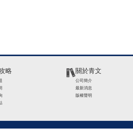
攻略
關於青文
題
公司簡介
明
最新消息
詢
版權聲明
點
2-2541-4234 | E-mail ： service@ching-win.com.tw | TIME： 1000~1200 13