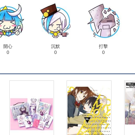
開心
沉默
打擊
0
0
0