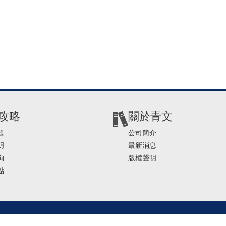
攻略
關於青文
題
公司簡介
明
最新消息
詢
版權聲明
點
2-2541-4234 | E-mail ： service@ching-win.com.tw | TIME： 1000~1200 13