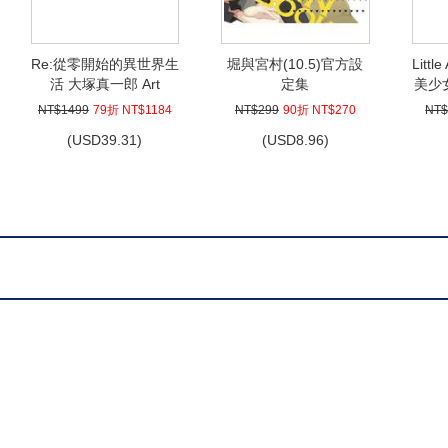
Re:從零開始的異世界生
堀與宮村(10.5)官方設
Litt
活 大塚真一郎 Art
定集
美少女
Works Re:BOX 限定版
NT$1499
79折 NT$1184
NT$299
90折 NT$270
NT$
(
USD
39.31)
(
USD
8.96)