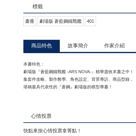
標籤
畫冊
劇場版 蒼藍鋼鐵戰艦
401
商品特色
故事簡介
作家介紹
本書特色：
劇場版『蒼藍鋼鐵戰艦 -ARS NOVA-』精華盡收本書之中！
集套件攻略、製作教學、角色設定、背景專訪、商品型錄，
堪稱最具代表性的『蒼鋼』劇場版的模型專書！
心情投票
快點來按心情投票拿菁點！