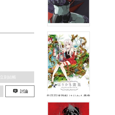
劇場版 無敵鐵金剛 INFINITY 魔
神傳說之書
(
USD
23.9)
NT$799
90折 NT$720
立刻結帳
討論
烏菈菈迷路帖 はりかも畫集
girls on the tree
NT$990
90折 NT$891