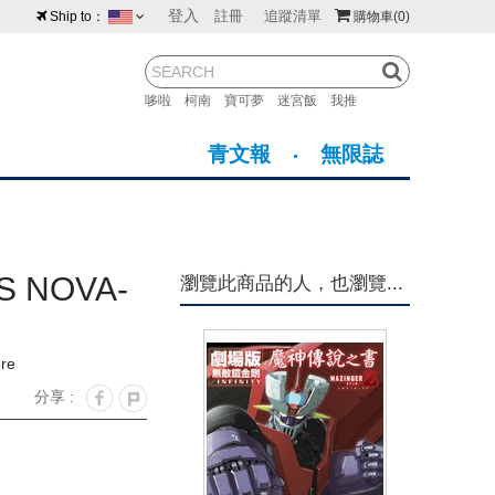
登入
註冊
追蹤清單
Ship to：
購物車
(0)
台灣
紐西蘭
馬來西亞
哆啦
柯南
寶可夢
迷宮飯
我推
荷蘭
英國
澳大利亞
青文報
無限誌
新加坡
加拿大
日本
美國
香港
韓國
 NOVA-
瀏覽此商品的人，也瀏覽...
澳門
菲律賓
re
分享 :