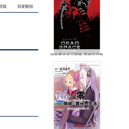
(
USD
29.58)
標籤
我要刪除
絕命異次元三部曲 美術設定集
NT$899
90折 NT$810
(
USD
26.89)