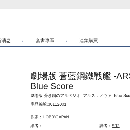
喜歡青文購物網的朋友們，提高警覺！
新消息
套書專區
連集購買
劇場版 蒼藍鋼鐵戰艦 -ARS
Blue Score
劇場版 蒼き鋼のアルペジオ ‐アルス．ノヴァ‐ Blue Sco
產品編號:30112001
作家：
HOBBYJAPAN
繪者：-
譯者：
SR2