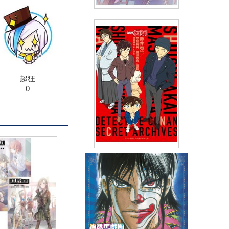
Re:從零開始的異世界生活公式
書 Re:zeropedia(02)豪華限定
版
(
USD
26.53)
NT$799
超狂
0
名偵探柯南 赤井秀一/世良真純/
羽田秀吉/瑪莉 祕密檔案PLUS
(
USD
8.96)
NT$299
90折 NT$270