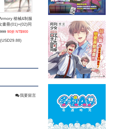
le Armory 槍械&制服
畫冊(01)+(02)同
捆版
999
90折 NT$900
(
USD
29.88)
我要留言