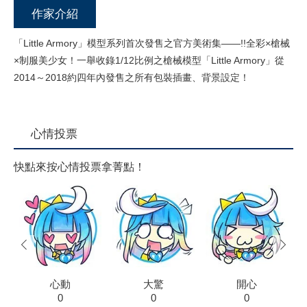
作家介紹
「Little Armory」模型系列首次發售之官方美術集——!!全彩×槍械
×制服美少女！一舉收錄1/12比例之槍械模型「Little Armory」從
2014～2018約四年內發售之所有包裝插畫、背景設定！
心情投票
快點來按心情投票拿菁點！
prev
next
心動
大驚
開心
0
0
0