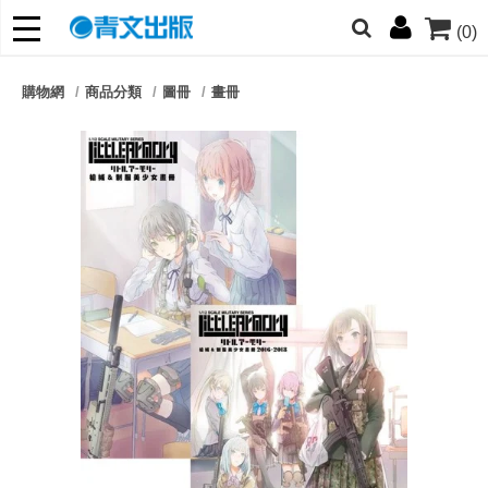
(0)
網的朋友們，提高警覺！
購物網
商品分類
圖冊
畫冊
哆啦
柯南
寶可夢
迷宮飯
我推