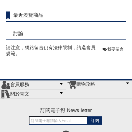
最近瀏覽商品
討論
請注意，網路留言仍有法律限制，請遵會員
我要留言
規範。
購物攻略
會員服務
常見問題
購物說明
訂單查詢
門市據點
關於青文
會員辦法
客服信箱
隱私條款
網站導覽
公司簡介
最新消息
版權聲明
訂閱電子報 News letter
訂閱