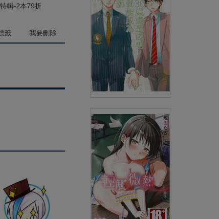
(
USD
4.18)
NT$140
90折 NT$126
特輯-2本79折
標籤
我要刪除
如果30歲還是處男，似乎就能成
為魔法師(04)
(
USD
4.78)
NT$160
90折 NT$144