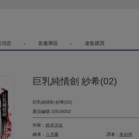
喜歡青文購物網的朋友們，提高警覺！
新消息
套書專區
連集購買
巨乳純情劍 紗希(02)
巨乳純情剣 紗希(02)
產品編號:10524002
作家：
鈴木涼生
繪者：
八月薰
譯者：
朱自祥