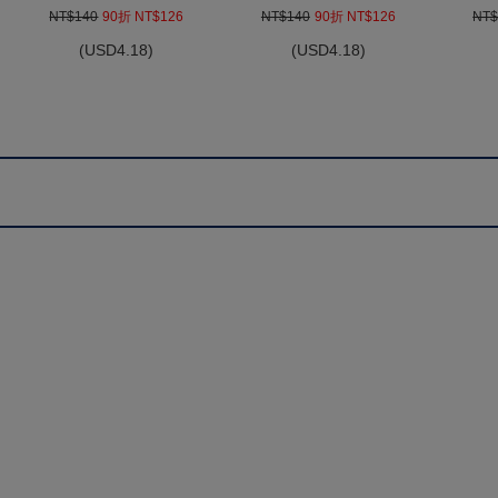
NT$140
90折 NT$126
NT$140
90折 NT$126
NT$
(
USD
4.18)
(
USD
4.18)