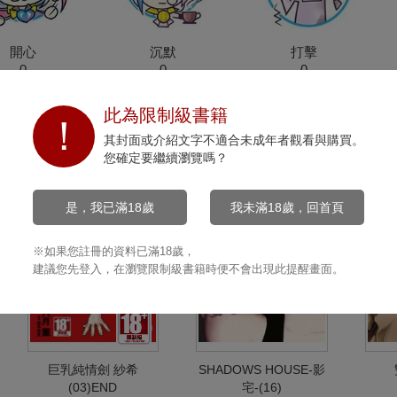
開心
沉默
打擊
0
0
0
此為限制級書籍
其封面或介紹文字不適合未成年者觀看與購買。
您確定要繼續瀏覽嗎？
是，我已滿18歲
我未滿18歲，回首頁
※如果您註冊的資料已滿18歲，
建議您先登入，在瀏覽限制級書籍時便不會出現此提醒畫面。
巨乳純情劍 紗希
SHADOWS HOUSE-影
(03)END
宅-(16)