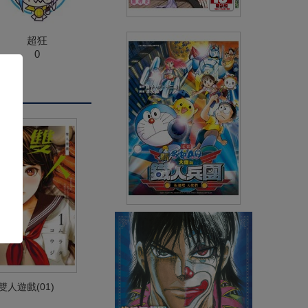
輕觸微熱(全)
超狂
0
(
USD
8.37)
NT$280
90折 NT$252
電影哆啦A夢 新 大雄與鐵人兵
團 振翅吧 天使們(全)
(
USD
7.47)
NT$250
90折 NT$225
雙人遊戲(01)