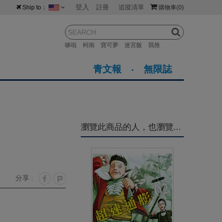
登入
註冊
追蹤清單
Ship to：
購物車
(0)
台灣
紐西蘭
馬來西亞
哆啦
柯南
寶可夢
迷宮飯
我推
荷蘭
英國
澳大利亞
青文報
無限誌
新加坡
加拿大
日本
美國
香港
韓國
瀏覽此商品的人，也瀏覽...
澳門
菲律賓
分享 :