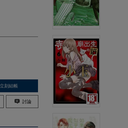
超速通膨(02)
(
USD
4.18)
NT$140
90折 NT$126
立刻結帳
討論
(預購)寺廟出生的貓小玉(01)