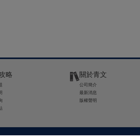
攻略
關於青文
題
公司簡介
明
最新消息
詢
版權聲明
點
2-2541-4234 | E-mail ： service@ching-win.com.tw | TIME： 1000~1200 13