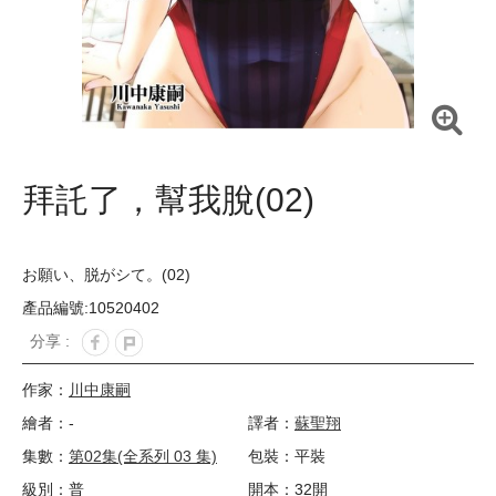
拜託了，幫我脫(02)
お願い、脱がシて。(02)
產品編號:10520402
分享 :
作家：
川中康嗣
繪者：-
譯者：
蘇聖翔
集數：
第02集(全系列 03 集)
包裝：平裝
級別：普
開本：32開