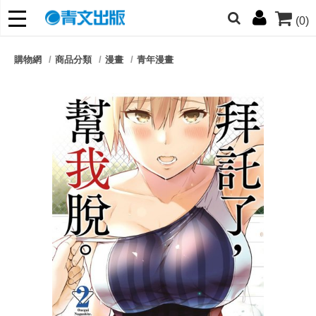
(0)
網的朋友們，提高警覺！
購物網
商品分類
漫畫
青年漫畫
哆啦
柯南
寶可夢
迷宮飯
我推