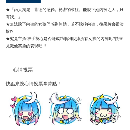
★「兩人獨處。背德的感觸。祕密的來往。能脫下她內褲之人，只
有我。」
★無法脫下內褲的女孩們感到無助，若不脫掉內褲，後果將會很淒
慘!?
★究竟主角‧神手英心是否能成功順利脫掉所有女孩的內褲呢?快來
見識他英勇的表現吧!!!
心情投票
快點來按心情投票拿菁點！
prev
next