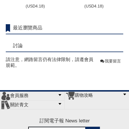
(
USD
4.18)
(
USD
4.18)
最近瀏覽商品
討論
請注意，網路留言仍有法律限制，請遵會員
我要留言
規範。
購物攻略
會員服務
常見問題
購物說明
訂單查詢
門市據點
關於青文
會員辦法
客服信箱
隱私條款
網站導覽
公司簡介
最新消息
版權聲明
訂閱電子報 News letter