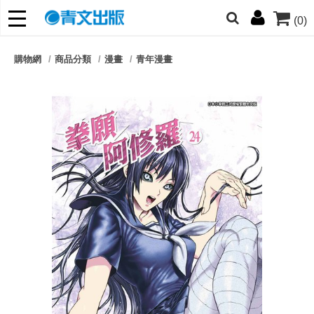
(0)
網的朋友們，提高警覺！
購物網
商品分類
漫畫
青年漫畫
哆啦
柯南
寶可夢
迷宮飯
我推