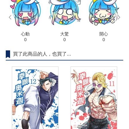
prev
next
心動
大驚
開心
0
0
0
買了此商品的人，也買了...