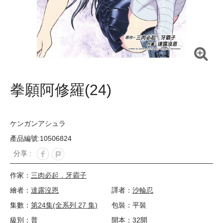
拳願阿修羅(24)
ケンガンアシュラ
產品編號:10506824
分享 :
作家：
三肉必起．牙霸子
繪者：
達露沒恩
譯者：
沙輪忍
集數：
第24集(全系列 27 集)
包裝：平裝
級別：普
開本：32開