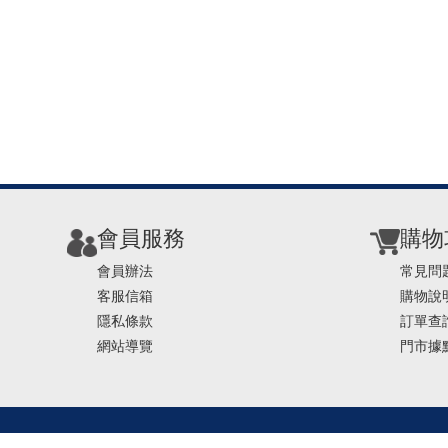
會員服務
購物
會員辦法
常見問
客服信箱
購物說
隱私條款
訂單查
網站導覽
門市據
TEL ： 0