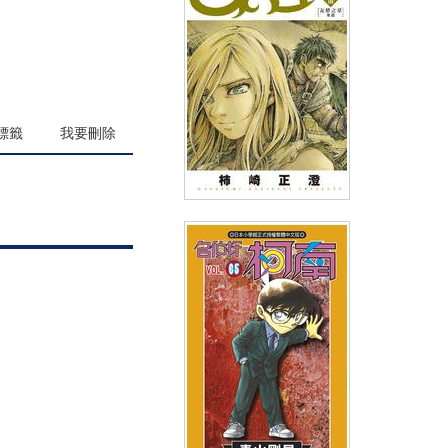
(
USD
4.18)
NT$140
90折 NT$126
標籤
我要刪除
鬪獸士(03)
(
USD
3.59)
NT$120
90折 NT$108