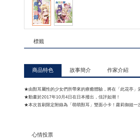
標籤
商品特色
故事簡介
作家介紹
★由獸耳屬性的少女們所帶來的療癒體驗，將在「此花亭」滿足
★動畫於2017年10月4日在日本撥出，佳評如潮！
★本次首刷限定附錄為「萌萌獸耳」雙面小卡！蘿莉御姐一次
心情投票