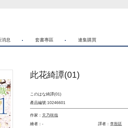
喜歡青文購物網的朋友們，提高警覺！
新消息
套書專區
連集購買
此花綺譚(01)
このはな綺譚(01)
產品編號:10246601
作家：
天乃咲哉
繪者：-
譯者：
李殷廷