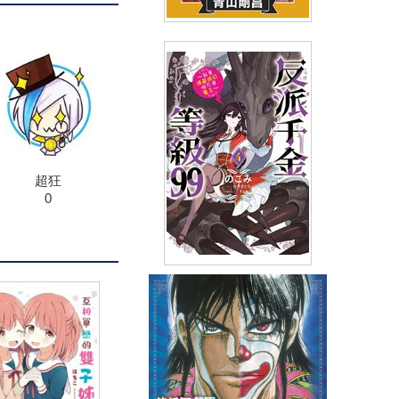
名偵探柯南(65)
(
USD
3.15)
NT$105
90折 NT$95
超狂
0
反派千金等級99～我是隱藏頭目
但不是魔王～(04)
(
USD
4.18)
NT$140
90折 NT$126