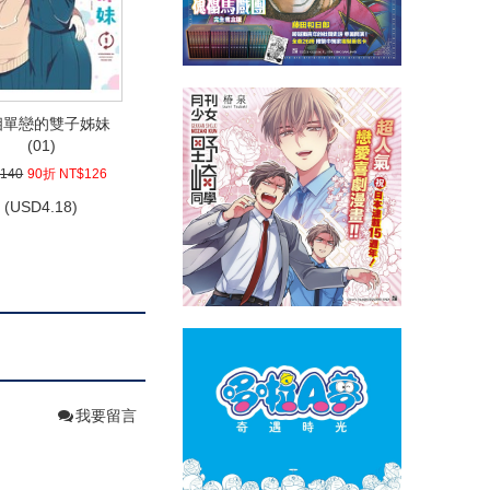
相單戀的雙子姊妹
(01)
140
90折 NT$126
(
USD
4.18)
我要留言