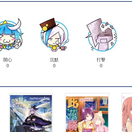
開心
沉默
打擊
0
0
0