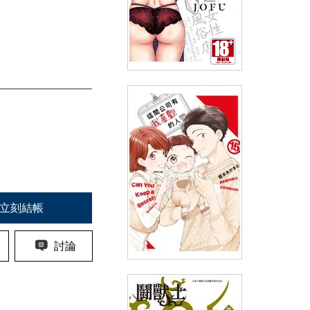
女風(01)
(
USD
4.18)
NT$140
90折 NT$126
立刻結帳
討論
這間公司有我喜歡的人(15)END