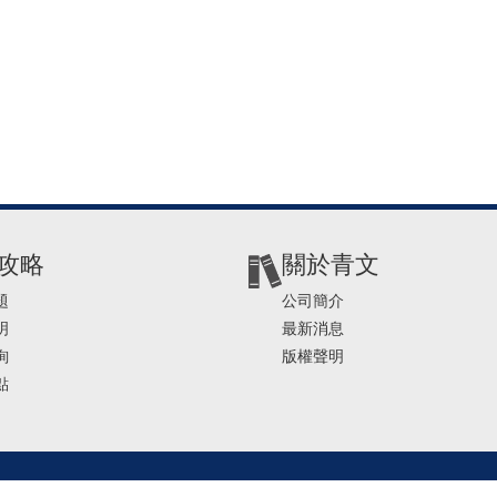
攻略
關於青文
題
公司簡介
明
最新消息
詢
版權聲明
點
2-2541-4234 | E-mail ： service@ching-win.com.tw | TIME： 1000~1200 13