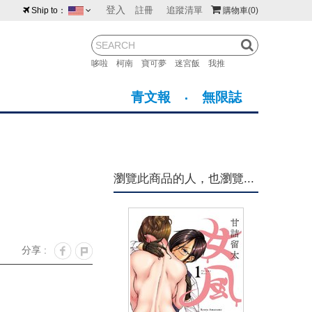
登入
註冊
追蹤清單
Ship to：
購物車
(0)
台灣
紐西蘭
馬來西亞
哆啦
柯南
寶可夢
迷宮飯
我推
荷蘭
英國
澳大利亞
青文報
無限誌
新加坡
加拿大
日本
美國
香港
韓國
瀏覽此商品的人，也瀏覽...
澳門
菲律賓
分享 :