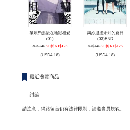
破壞殆盡後在地獄相愛
與妳迎接未知的夏日
(01)
(03)END
NT$140
90折 NT$126
NT$140
90折 NT$126
(
USD
4.18)
(
USD
4.18)
最近瀏覽商品
討論
請注意，網路留言仍有法律限制，請遵會員規範。