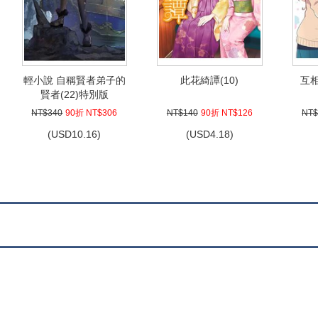
輕小說 自稱賢者弟子的
此花綺譚(10)
互
賢者(22)特別版
NT$340
90折 NT$306
NT$140
90折 NT$126
NT$
(
USD
10.16)
(
USD
4.18)