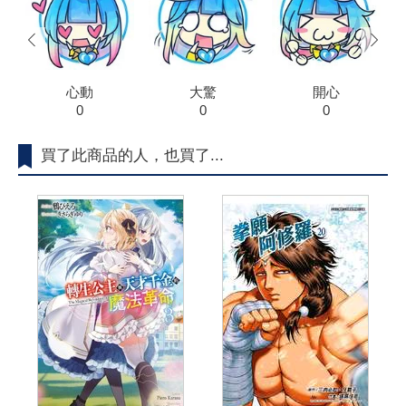
prev
next
心動
大驚
開心
0
0
0
買了此商品的人，也買了...