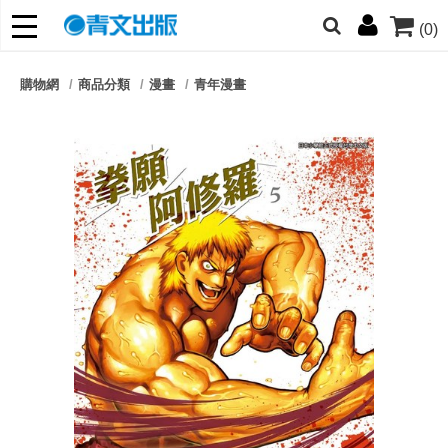
(0)
網的朋友們，提高警覺！
購物網
商品分類
漫畫
青年漫畫
哆啦
柯南
寶可夢
迷宮飯
我推