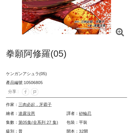
拳願阿修羅(05)
ケンガンアシュラ(05)
產品編號:10506805
分享 :
作家：
三肉必起．牙霸子
繪者：
達露沒恩
譯者：
砂輪忍
集數：
第05集(全系列 27 集)
包裝：平裝
級別：普
開本：32開