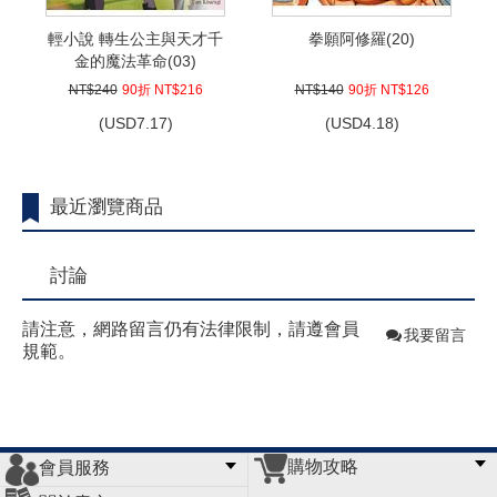
輕小說 轉生公主與天才千
拳願阿修羅(20)
金的魔法革命(03)
NT$240
90折 NT$216
NT$140
90折 NT$126
(
USD
7.17)
(
USD
4.18)
最近瀏覽商品
討論
請注意，網路留言仍有法律限制，請遵會員
我要留言
規範。
購物攻略
會員服務