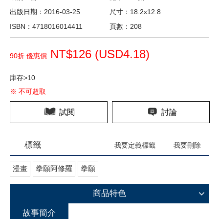
出版日期：2016-03-25
尺寸：18.2x12.8
ISBN：4718016014411
頁數：208
NT$126 (
USD
4.18)
90折 優惠價
庫存>10
※ 不可超取
試閱
討論
標籤
我要定義標籤
我要刪除
漫畫
拳願阿修羅
拳願
商品特色
故事簡介