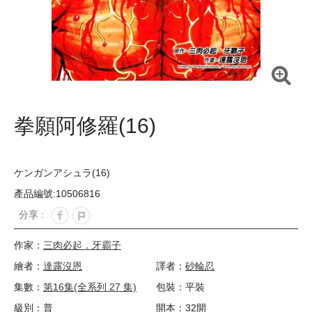
拳願阿修羅(16)
ケンガンアシュラ(16)
產品編號:10506816
分享 :
作家：
三肉必起．牙霸子
繪者：
達露沒恩
譯者：
砂輪忍
集數：
第16集(全系列 27 集)
包裝：平裝
級別：普
開本：32開