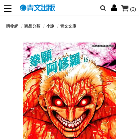
(0)
網的朋友們，提高警覺！
購物網
商品分類
小說
青文文庫
哆啦
柯南
寶可夢
迷宮飯
我推