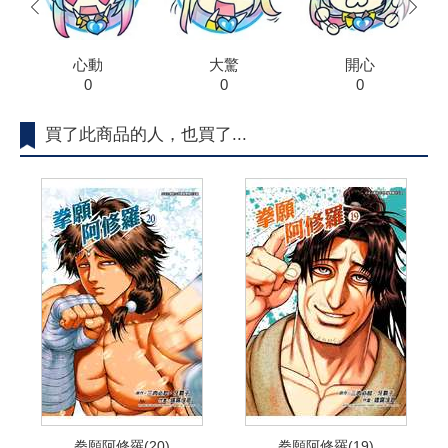
prev
next
心動
大驚
開心
0
0
0
買了此商品的人，也買了...
拳願阿修羅(20)
拳願阿修羅(19)