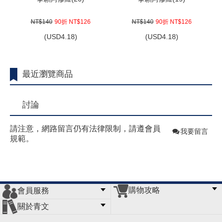
NT$140
90折 NT$126
NT$140
90折 NT$126
(
USD
4.18)
(
USD
4.18)
最近瀏覽商品
討論
請注意，網路留言仍有法律限制，請遵會員
我要留言
規範。
購物攻略
會員服務
常見問題
購物說明
訂單查詢
門市據點
關於青文
會員辦法
客服信箱
隱私條款
網站導覽
公司簡介
最新消息
版權聲明