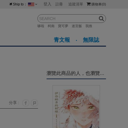
登入
註冊
追蹤清單
Ship to：
購物車
(0)
台灣
紐西蘭
馬來西亞
哆啦
柯南
寶可夢
迷宮飯
我推
荷蘭
英國
澳大利亞
青文報
無限誌
新加坡
加拿大
日本
美國
香港
韓國
瀏覽此商品的人，也瀏覽...
澳門
菲律賓
分享 :