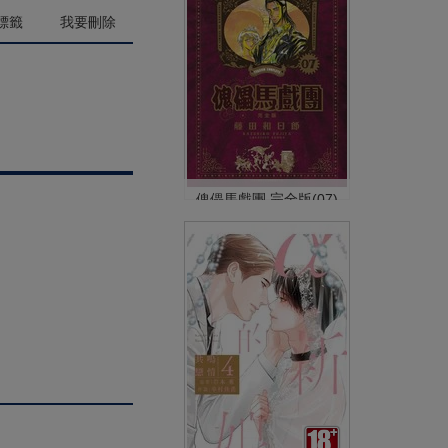
(
USD
4.18)
NT$140
90折 NT$126
標籤
我要刪除
傀儡馬戲團 完全版(07)
NT$380
90折 NT$342
(
USD
11.35)