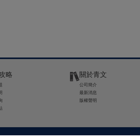
攻略
關於青文
題
公司簡介
明
最新消息
詢
版權聲明
點
2-2541-4234 | E-mail ： service@ching-win.com.tw | TIME： 1000~1200 13