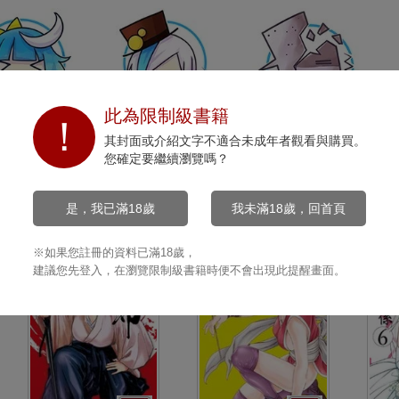
此為限制級書籍
開心
沉默
打擊
其封面或介紹文字不適合未成年者觀看與購買。
0
0
0
您確定要繼續瀏覽嗎？
是，我已滿18歲
我未滿18歲，回首頁
※如果您註冊的資料已滿18歲，
建議您先登入，在瀏覽限制級書籍時便不會出現此提醒畫面。