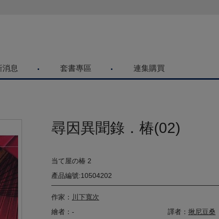
喜歡青文購物網的朋友們，提高警覺！
新消息
套書專區
連集購買
尋因異聞錄．椿(02)
当て屋の椿 2
產品編號:10504202
作家：
川下寬次
繪者：-
譯者：
揪尼豆桑