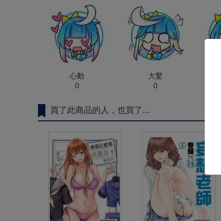
心動
大驚
0
0
買了此商品的人，也買了...