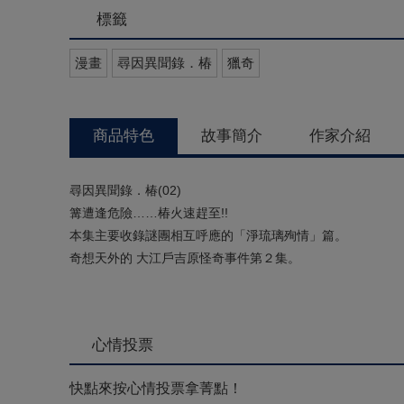
標籤
漫畫
尋因異聞錄．椿
獵奇
商品特色
故事簡介
作家介紹
尋因異聞錄．椿(02)
篝遭逢危險……椿火速趕至!!
本集主要收錄謎團相互呼應的「淨琉璃殉情」篇。
奇想天外的 大江戶吉原怪奇事件第２集。
心情投票
快點來按心情投票拿菁點！