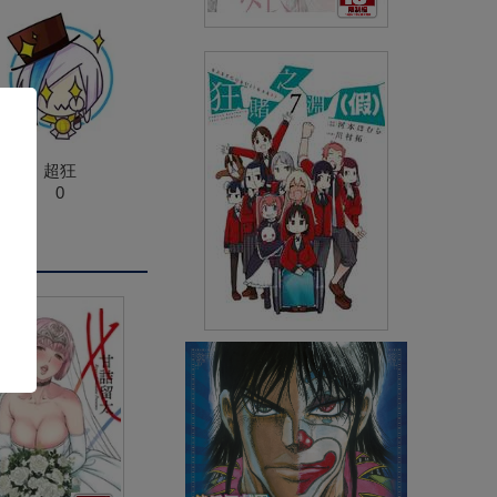
α的新娘 共鳴戀情(04)特典版
END (※不含簽名會抽選資格)
(
USD
5.98)
NT$180
超狂
0
狂賭之淵(假)(07)
(
USD
4.18)
NT$140
90折 NT$126