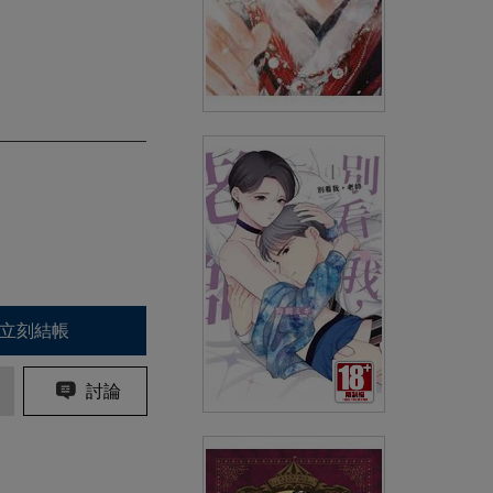
伊谷納多的新娘(01)
(
USD
4.18)
NT$140
90折 NT$126
立刻結帳
討論
別看我，老師(01)