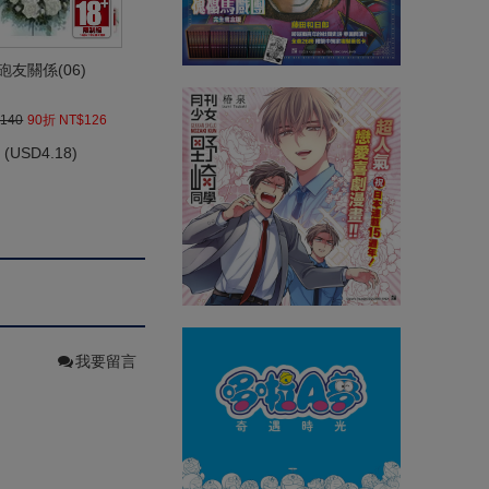
砲友關係(06)
140
90折 NT$126
(
USD
4.18)
我要留言