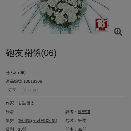
砲友關係(06)
せふれ(06)
產品編號:10518306
分享 :
作家：
甘詰留太
繪者：-
譯者：
蘇聖翔
集數：
第06集(全系列 09 集)
包裝：平裝
級別：18限
開本：32開