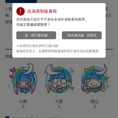
1.想要的只有身體上的關係！決勝內衣、初體驗、自慰道具、接
此為限制級書籍
吻…整本充滿超濃厚性愛內容～2.最愛ＳＥＸ的廣播ＤＪ蕾歐姐大
其封面或介紹文字不適合未成年者觀看與購買。
談性愛話題♡推崇砲友關係！不需戀愛！是她的格言!!
您確定要繼續瀏覽嗎？
是，我已滿18歲
我未滿18歲，回首頁
心情投票
※如果您註冊的資料已滿18歲，
建議您先登入，在瀏覽限制級書籍時便不會出現此提醒畫面。
快點來按心情投票拿菁點！
prev
next
心動
大驚
開心
0
0
0