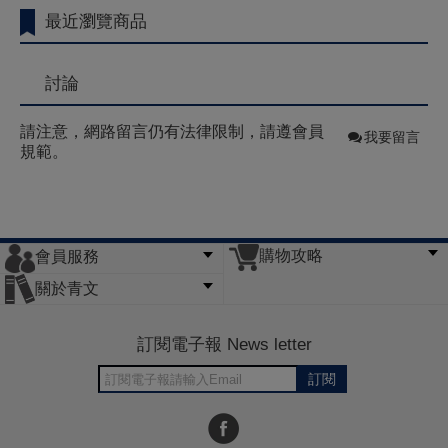
最近瀏覽商品
討論
請注意，網路留言仍有法律限制，請遵會員
我要留言
規範。
購物攻略
會員服務
常見問題
購物說明
訂單查詢
門市據點
關於青文
會員辦法
客服信箱
隱私條款
網站導覽
公司簡介
最新消息
版權聲明
訂閱電子報 News letter
訂閱