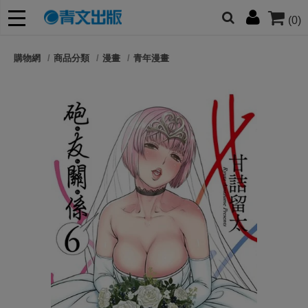
(0)
網的朋友們，提高警覺！
購物網
商品分類
漫畫
青年漫畫
哆啦
柯南
寶可夢
迷宮飯
我推