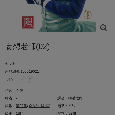
妄想老師(02)
センセ
產品編號:105019021
分享 :
作家：
春輝
繪者：-
譯者：
捲毛太郎
集數：
第02集(全系列 14 集)
包裝：平裝
級別：18限
開本：32開