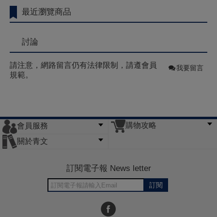
最近瀏覽商品
討論
請注意，網路留言仍有法律限制，請遵會員
我要留言
規範。
購物攻略
會員服務
常見問題
購物說明
訂單查詢
門市據點
關於青文
會員辦法
客服信箱
隱私條款
網站導覽
公司簡介
最新消息
版權聲明
訂閱電子報 News letter
訂閱