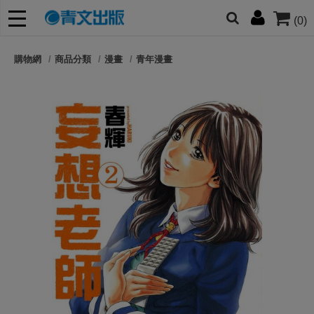
(0)
網的朋友們，提高警覺！
購物網
商品分類
漫畫
青年漫畫
哆啦
柯南
寶可夢
迷宮飯
我推