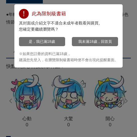
此為限制級書籍
●年輕男老師執教於女校，在遇見各式女性時，會爆發出何種春色
情節？本書將滿足您種種妄想！
其封面或介紹文字不適合未成年者觀看與購買。
您確定要繼續瀏覽嗎？
是，我已滿18歲
我未滿18歲，回首頁
心情投票
※如果您註冊的資料已滿18歲，
建議您先登入，在瀏覽限制級書籍時便不會出現此提醒畫面。
快點來按心情投票拿菁點！
prev
next
心動
大驚
開心
0
0
0