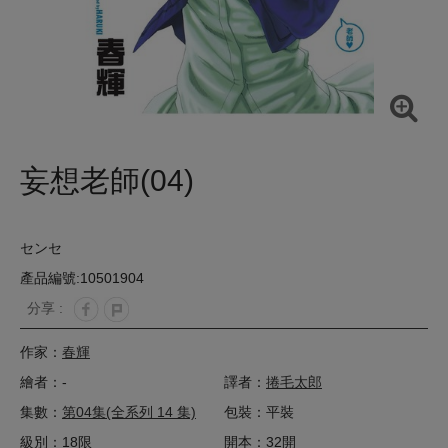
妄想老師(04)
センセ
產品編號:10501904
分享 :
作家：
春輝
繪者：-
譯者：
捲毛太郎
集數：
第04集(全系列 14 集)
包裝：平裝
級別：18限
開本：32開