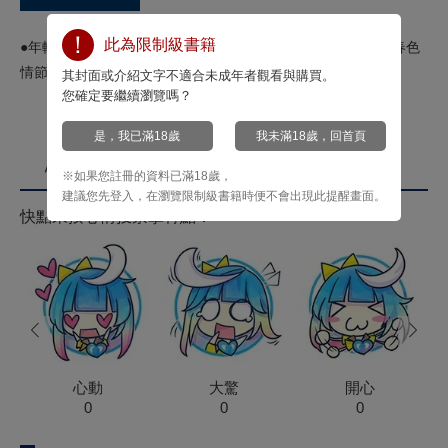
此為限制級書籍
●年輕男老師執教於女校，在遇見各式女性時，會爆發出何種春色
情節？本書將滿足您種種妄想！
其封面或介紹文字不適合未成年者觀看與購買。
您確定要繼續瀏覽嗎？
是，我已滿18歲
我未滿18歲，回首頁
心情投票
※如果您註冊的資料已滿18歲，
建議您先登入，在瀏覽限制級書籍時便不會出現此提醒畫面。
快點來按心情投票拿菁點！
prev
next
心動
大驚
開心
0
0
0