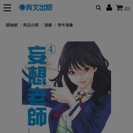
(0)
網的朋友們，提高警覺！
購物網
商品分類
漫畫
青年漫畫
哆啦
柯南
寶可夢
迷宮飯
我推