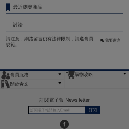
最近瀏覽商品
討論
請注意，網路留言仍有法律限制，請遵會員
我要留言
規範。
購物攻略
會員服務
常見問題
購物說明
訂單查詢
門市據點
關於青文
會員辦法
客服信箱
隱私條款
網站導覽
公司簡介
最新消息
版權聲明
訂閱電子報 News letter
訂閱