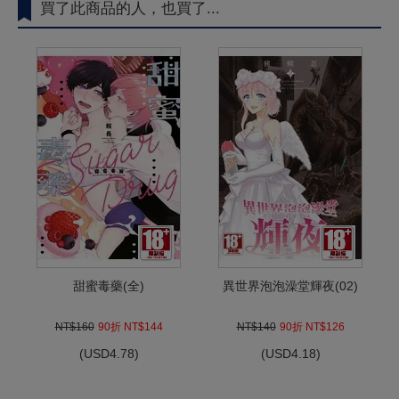
買了此商品的人，也買了...
甜蜜毒藥(全)
異世界泡泡澡堂輝夜(02)
NT$160
90折 NT$144
NT$140
90折 NT$126
(
USD
4.78)
(
USD
4.18)