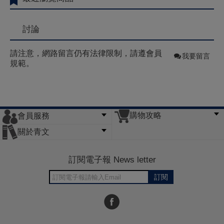
討論
請注意，網路留言仍有法律限制，請遵會員
我要留言
規範。
購物攻略
會員服務
常見問題
購物說明
訂單查詢
門市據點
關於青文
會員辦法
客服信箱
隱私條款
網站導覽
公司簡介
最新消息
版權聲明
訂閱電子報 News letter
訂閱