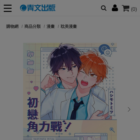
(0)
網的朋友們，提高警覺！
購物網
商品分類
漫畫
耽美漫畫
哆啦
柯南
寶可夢
迷宮飯
我推
next