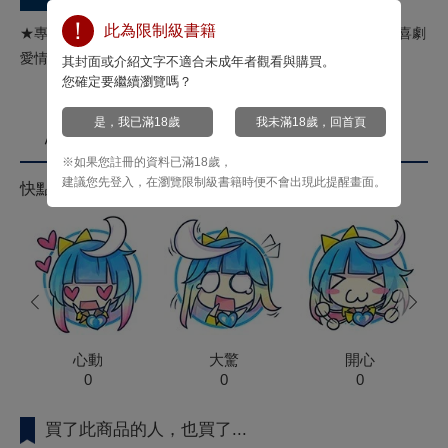
此為限制級書籍
★專情的超寵溺系男友ｘ好騙的天真受寵男★攻受角力之爭的喜劇
愛情故事★隨書附贈：雙面小卡一張
其封面或介紹文字不適合未成年者觀看與購買。
您確定要繼續瀏覽嗎？
是，我已滿18歲
我未滿18歲，回首頁
心情投票
※如果您註冊的資料已滿18歲，
建議您先登入，在瀏覽限制級書籍時便不會出現此提醒畫面。
快點來按心情投票拿菁點！
prev
next
心動
大驚
開心
0
0
0
買了此商品的人，也買了...