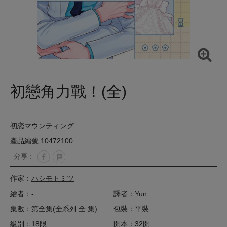
初戀角力戰！(全)
初恋マウンティング
產品編號:10472100
分享 :
作家：
ハシモトミツ
繪者：-
譯者：
Yun
集數：
第全集(全系列 全 集)
包裝：平裝
級別：18限
開本：32開