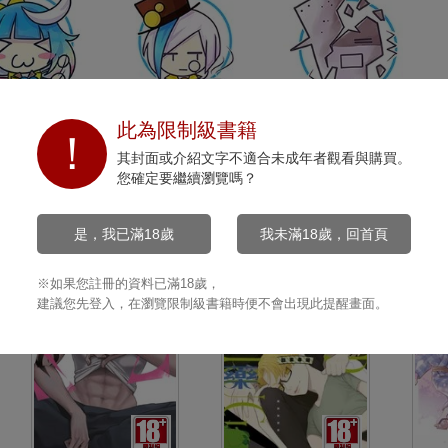
開心
沉默
打擊
此為限制級書籍
0
0
0
其封面或介紹文字不適合未成年者觀看與購買。
您確定要繼續瀏覽嗎？
是，我已滿18歲
我未滿18歲，回首頁
※如果您註冊的資料已滿18歲，
建議您先登入，在瀏覽限制級書籍時便不會出現此提醒畫面。