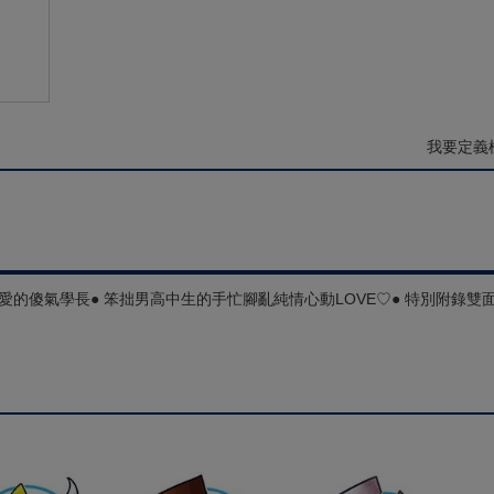
我要定義
愛的傻氣學長● 笨拙男高中生的手忙腳亂純情心動LOVE♡● 特別附錄雙