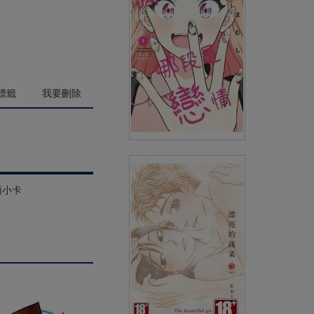
(
USD
3.29)
NT$110
90折 NT$99
標籤
我要刪除
搞不清哪段是戀情(01)
面小卡
(
USD
4.18)
NT$140
90折 NT$126