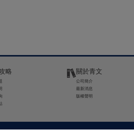
攻略
關於青文
題
公司簡介
明
最新消息
詢
版權聲明
點
2-2541-4234 | E-mail ： service@ching-win.com.tw | TIME： 1000~1200 13