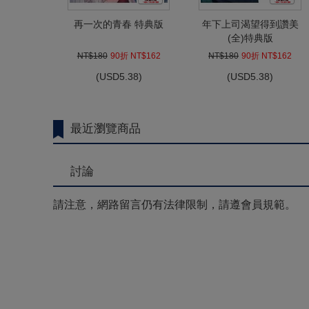
再一次的青春 特典版
年下上司渴望得到讚美
(全)特典版
NT$180
90折 NT$162
NT$180
90折 NT$162
(
USD
5.38)
(
USD
5.38)
最近瀏覽商品
討論
請注意，網路留言仍有法律限制，請遵會員規範。