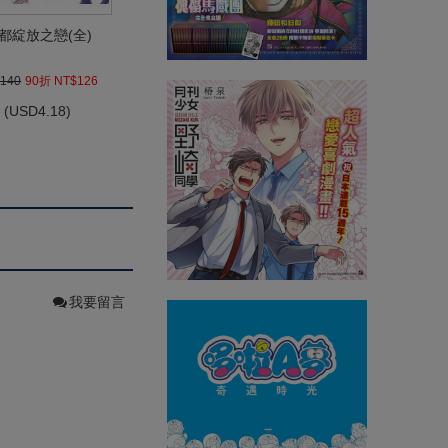
都綻放之戀(全)
140
90折 NT$126
(
USD
4.18)
我要留言