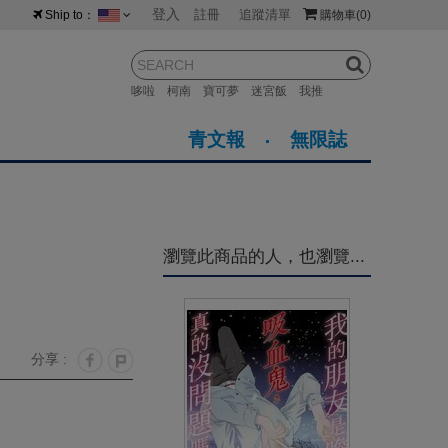
登入
註冊
追蹤清單
Ship to：
購物車
(0)
台灣
紐西蘭
馬來西亞
哆啦
柯南
寶可夢
迷宮飯
我推
荷蘭
英國
澳大利亞
青文報
無限誌
新加坡
加拿大
日本
美國
香港
韓國
瀏覽此商品的人，也瀏覽...
澳門
菲律賓
分享 :