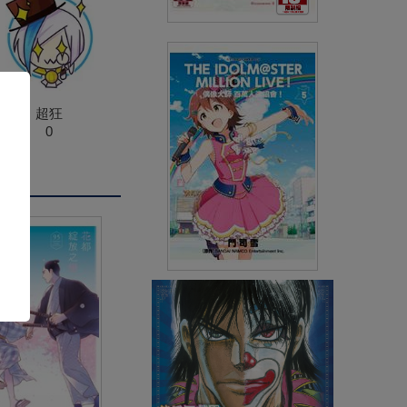
漂亮的蔬菜(03)完
(
USD
3.88)
NT$130
90折 NT$117
超狂
0
偶像大師 百萬人演唱會！(05)完
(
USD
4.18)
NT$140
90折 NT$126