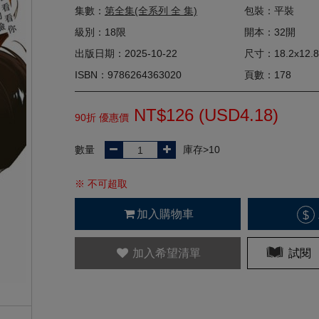
集數：
第全集(全系列 全 集)
包裝：平裝
級別：18限
開本：32開
出版日期：2025-10-22
尺寸：18.2x12.8
ISBN：9786264363020
頁數：178
NT$126 (
USD
4.18)
90折 優惠價
數量
庫存>10
※ 不可超取
加入購物車
$
加入希望清單
試閱