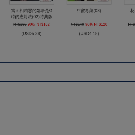
當面相凶惡的鄰居是Ω
甜蜜毒藥(03)
花
時的應對法(02)特典版
NT$180
90折 NT$162
NT$140
90折 NT$126
NT$
(
USD
5.38)
(
USD
4.18)