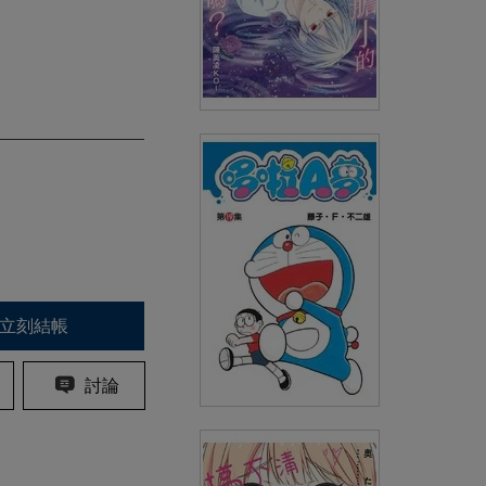
我的朋友是膽小的吸血鬼，真的
沒問題嗎？(全)
(
USD
4.18)
NT$140
90折 NT$126
立刻結帳
討論
哆啦A夢短篇集(19)