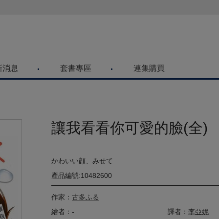
喜歡青文購物網的朋友們，提高警覺！
新消息
套書專區
連集購買
讓我看看你可愛的臉(全)
かわいい顔、みせて
產品編號:10482600
作家：
古多ふる
繪者：-
譯者：
李亞妮