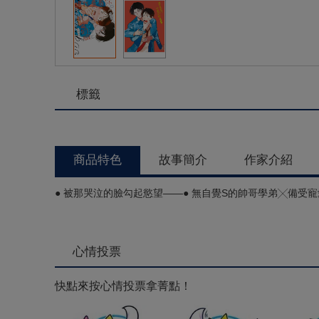
標籤
商品特色
故事簡介
作家介紹
● 被那哭泣的臉勾起慾望——● 無自覺S的帥哥學弟╳備受寵
心情投票
快點來按心情投票拿菁點！