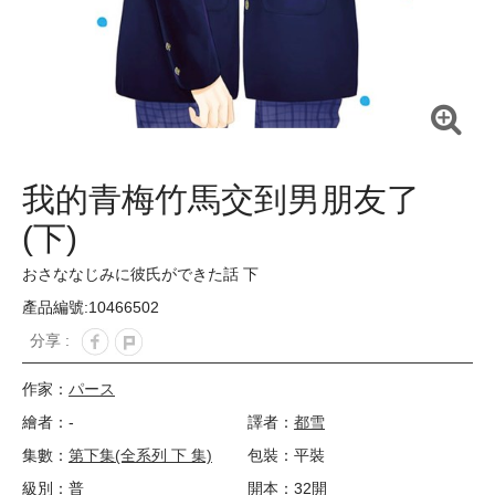
我的青梅竹馬交到男朋友了
(下)
おさななじみに彼氏ができた話 下
產品編號:10466502
分享 :
作家：
パース
繪者：-
譯者：
都雪
集數：
第下集(全系列 下 集)
包裝：平裝
級別：普
開本：32開