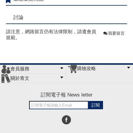
討論
請注意，網路留言仍有法律限制，請遵會員
我要留言
規範。
購物攻略
會員服務
常見問題
購物說明
訂單查詢
門市據點
關於青文
會員辦法
客服信箱
隱私條款
網站導覽
公司簡介
最新消息
版權聲明
訂閱電子報 News letter
訂閱