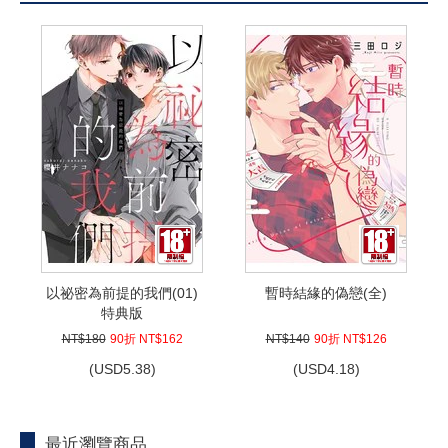
以祕密為前提的我們(01)
暫時結緣的偽戀(全)
特典版
NT$180
90折 NT$162
NT$140
90折 NT$126
(
USD
5.38)
(
USD
4.18)
最近瀏覽商品