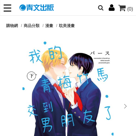
(0)
網的朋友們，提高警覺！
購物網
商品分類
漫畫
耽美漫畫
哆啦
柯南
寶可夢
迷宮飯
我推
next