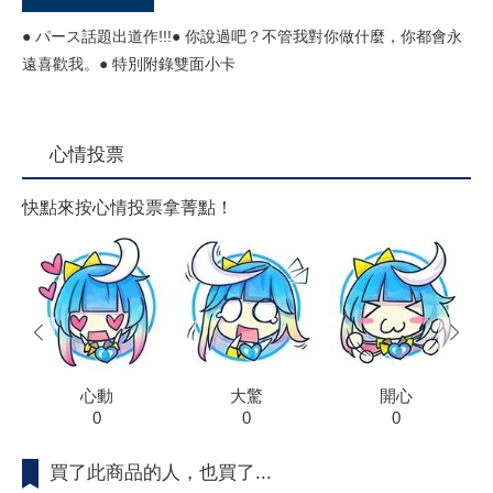
● パース話題出道作!!!● 你說過吧？不管我對你做什麼，你都會永
遠喜歡我。● 特別附錄雙面小卡
心情投票
快點來按心情投票拿菁點！
prev
next
心動
大驚
開心
0
0
0
買了此商品的人，也買了...