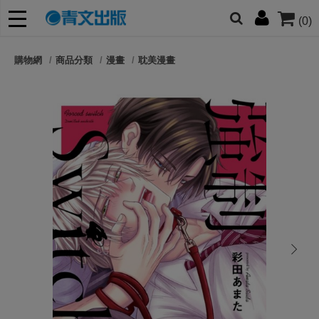
(0)
網的朋友們，提高警覺！
購物網
商品分類
漫畫
耽美漫畫
哆啦
柯南
寶可夢
迷宮飯
我推
next