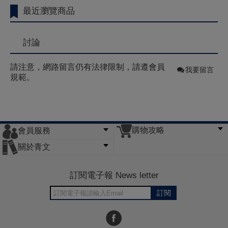
最近瀏覽商品
討論
請注意，網路留言仍有法律限制，請遵會員
我要留言
規範。
購物攻略
會員服務
常見問題
購物說明
訂單查詢
門市據點
關於青文
會員辦法
客服信箱
隱私條款
網站導覽
公司簡介
最新消息
版權聲明
訂閱電子報 News letter
訂閱