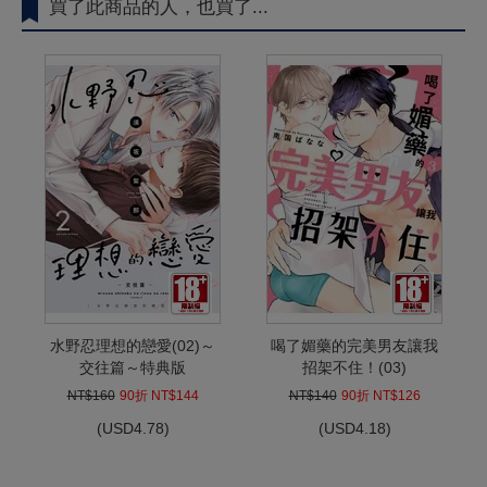
買了此商品的人，也買了...
水野忍理想的戀愛(02)～
喝了媚藥的完美男友讓我
交往篇～特典版
招架不住！(03)
NT$160
90折 NT$144
NT$140
90折 NT$126
(
USD
4.78)
(
USD
4.18)