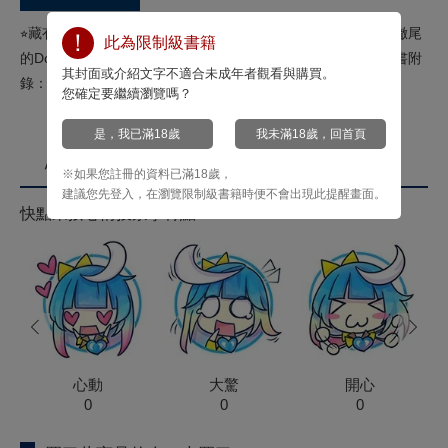
⭐︎藏有秘密的班導×懷有創傷的問題學生⭐︎原以為自己是個徹頭徹尾
此為限制級書籍
的Dom，卻在被命令後第一次體會到了真正的幸福⋯⋯？⭐︎隨書附
其封面或介紹文字不適合未成年者觀看與購買。
錄：雙面小卡
您確定要繼續瀏覽嗎？
是，我已滿18歲
我未滿18歲，回首頁
心情投票
※如果您註冊的資料已滿18歲，
建議您先登入，在瀏覽限制級書籍時便不會出現此提醒畫面。
快點來按心情投票拿菁點！
prev
next
心動
大驚
開心
0
0
0