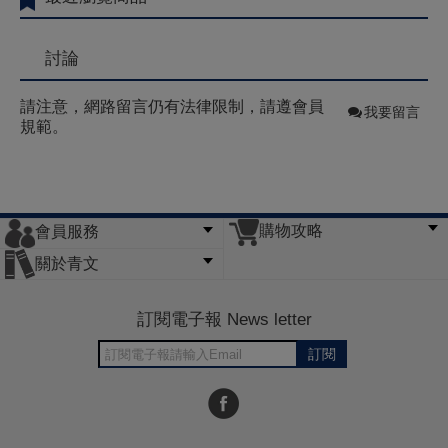
討論
請注意，網路留言仍有法律限制，請遵會員
我要留言
規範。
購物攻略
會員服務
常見問題
購物說明
訂單查詢
門市據點
關於青文
會員辦法
客服信箱
隱私條款
網站導覽
公司簡介
最新消息
版權聲明
訂閱電子報 News letter
訂閱