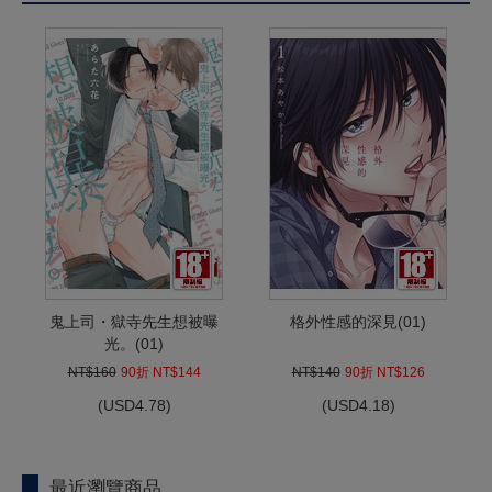
鬼上司・獄寺先生想被曝
格外性感的深見(01)
光。(01)
NT$160
90折 NT$144
NT$140
90折 NT$126
(
USD
4.78)
(
USD
4.18)
最近瀏覽商品