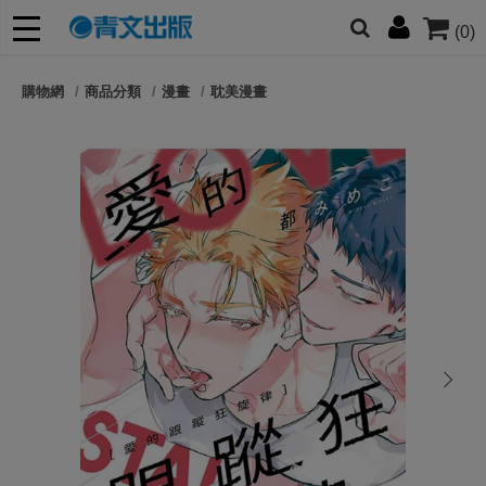
(0)
網的朋友們，提高警覺！
購物網
商品分類
漫畫
耽美漫畫
哆啦
柯南
寶可夢
迷宮飯
我推
next