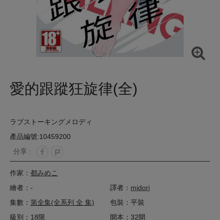
愛的跟蹤狂旋律(全)
ラブストーキングメロディ
產品編號:10459200
分享 :
作家：
都みめこ
繪者：-
譯者：
midori
集數：
第全集(全系列 全 集)
包裝：平裝
級別：18限
開本：32開