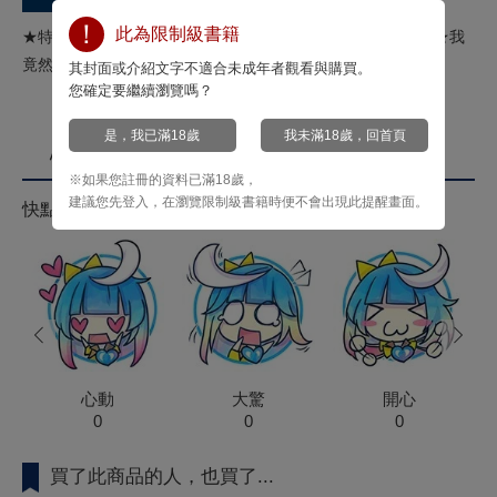
此為限制級書籍
★特別附錄：雙面典藏卡一張★處男跟蹤狂攻x身材壯碩的受★我
竟然與偷偷觀察&幻想的⋯憧憬對象——⋯
其封面或介紹文字不適合未成年者觀看與購買。
您確定要繼續瀏覽嗎？
是，我已滿18歲
我未滿18歲，回首頁
心情投票
※如果您註冊的資料已滿18歲，
建議您先登入，在瀏覽限制級書籍時便不會出現此提醒畫面。
快點來按心情投票拿菁點！
prev
next
心動
大驚
開心
0
0
0
買了此商品的人，也買了...