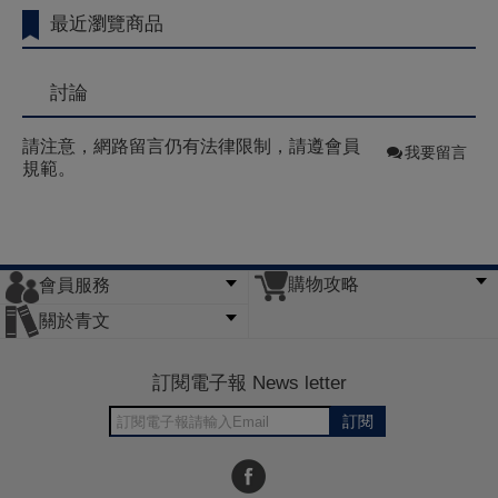
最近瀏覽商品
討論
請注意，網路留言仍有法律限制，請遵會員
我要留言
規範。
購物攻略
會員服務
常見問題
購物說明
訂單查詢
門市據點
關於青文
會員辦法
客服信箱
隱私條款
網站導覽
公司簡介
最新消息
版權聲明
訂閱電子報 News letter
訂閱