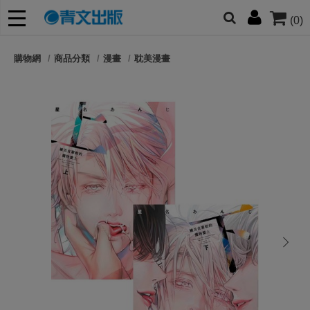
(0)
網的朋友們，提高警覺！
購物網
商品分類
漫畫
耽美漫畫
哆啦
柯南
寶可夢
迷宮飯
我推
next