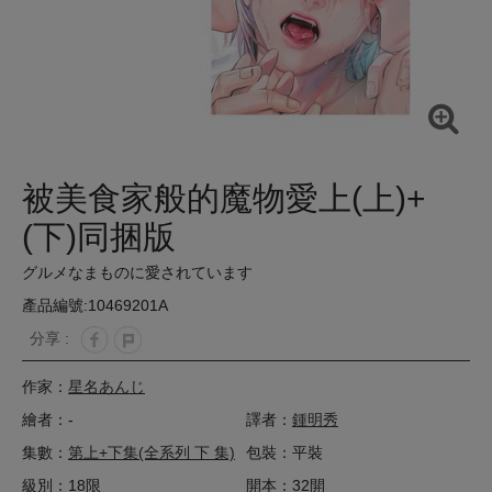
被美食家般的魔物愛上(上)+
(下)同捆版
グルメなまものに愛されています
產品編號:10469201A
分享 :
作家：
星名あんじ
繪者：-
譯者：
鍾明秀
集數：
第上+下集(全系列 下 集)
包裝：平裝
級別：18限
開本：32開