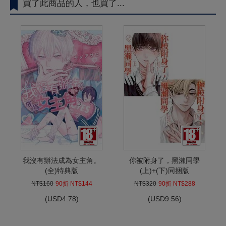
買了此商品的人，也買了...
我沒有辦法成為女主角。
你被附身了，黑瀨同學
(全)特典版
(上)+(下)同捆版
NT$160
90折 NT$144
NT$320
90折 NT$288
(
USD
4.78)
(
USD
9.56)