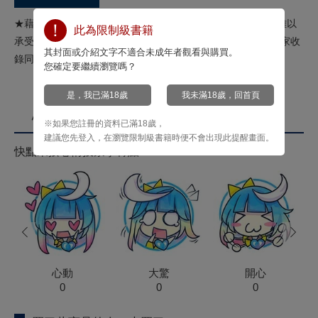
★藉精氣維生的魔物雙人組×體質堪稱絕品的好騙小混混!?★難以
此為限制級書籍
承受，卻又欲罷不能……帶給你超乎想像的3P榨精饗宴!!★獨家收
其封面或介紹文字不適合未成年者觀看與購買。
錄同捆版限定8P小冊子!!
您確定要繼續瀏覽嗎？
是，我已滿18歲
我未滿18歲，回首頁
心情投票
※如果您註冊的資料已滿18歲，
建議您先登入，在瀏覽限制級書籍時便不會出現此提醒畫面。
快點來按心情投票拿菁點！
prev
next
心動
大驚
開心
0
0
0