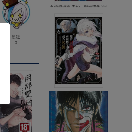
名偵探柯南 千鈞一髮精選集(全)
NT$380
90折 NT$342
(
USD
11.35)
超狂
0
想當冒險者前往都市的女兒成為
S級～黑髮的女武神～(06)
(
USD
4.18)
NT$140
90折 NT$126