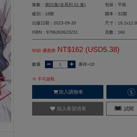
集數：
第01集(全系列 01 集)
包裝：平裝
級別：18限
開本：32開
出版日期：2023-09-20
尺寸：18.2x12.8
ISBN：9786263623231
頁數：160
NT$162 (
USD
5.38)
90折 優惠價
數量
庫存>10
※ 不可超取
加入購物車
$
加入希望清單
試閱