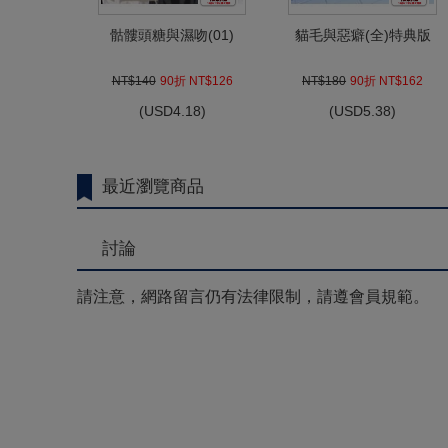
骷髏頭糖與濕吻(01)
貓毛與惡癖(全)特典版
NT$140
90折 NT$126
NT$180
90折 NT$162
(
USD
4.18)
(
USD
5.38)
最近瀏覽商品
討論
請注意，網路留言仍有法律限制，請遵會員規範。