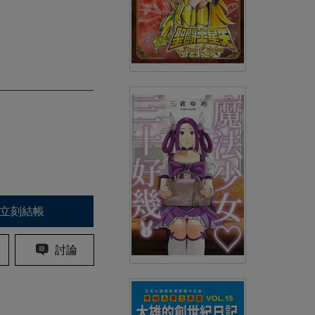
聖鬪士星矢 FINAL
EDITION(08)
(
USD
4.18)
NT$140
90折 NT$126
立刻結帳
討論
魔法少女三十好幾(01)