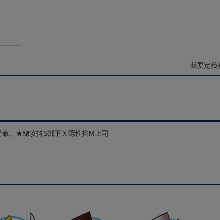
我要定義
要命。★總攻抖S部下Ｘ隱性抖M上司