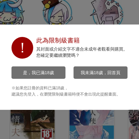
開心
沉默
打擊
此為限制級書籍
0
0
0
其封面或介紹文字不適合未成年者觀看與購買。
您確定要繼續瀏覽嗎？
是，我已滿18歲
我未滿18歲，回首頁
※如果您註冊的資料已滿18歲，
建議您先登入，在瀏覽限制級書籍時便不會出現此提醒畫面。