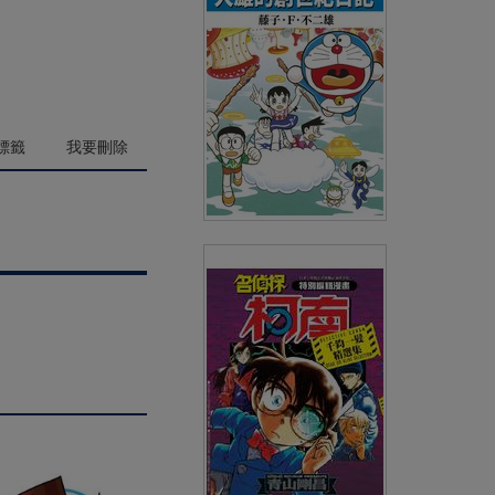
(
USD
4.18)
NT$140
90折 NT$126
標籤
我要刪除
哆啦A夢電影大長篇(15)大雄的
創世紀日記
(
USD
3.59)
NT$120
90折 NT$108