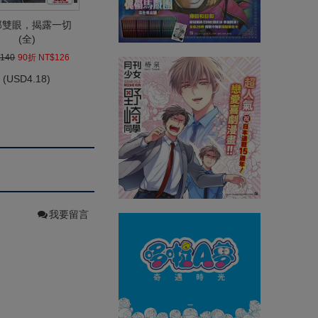
那雙眼，揭露一切
(全)
140
90折 NT$126
(
USD
4.18)
我要留言