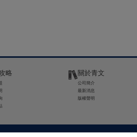
攻略
關於青文
題
公司簡介
明
最新消息
詢
版權聲明
點
2-2541-4234 | E-mail ： service@ching-win.com.tw | TIME： 1000~1200 13