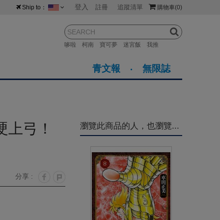
登入
註冊
追蹤清單
Ship to：
購物車
(0)
台灣
紐西蘭
馬來西亞
哆啦
柯南
寶可夢
迷宮飯
我推
荷蘭
英國
澳大利亞
青文報
無限誌
新加坡
加拿大
日本
美國
香港
韓國
硬上弓！
瀏覽此商品的人，也瀏覽...
澳門
菲律賓
分享 :