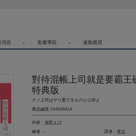
喜歡青文購物網的朋友們，提高警覺！
新消息
套書專區
連集購買
對待混帳上司就是要霸王
特典版
クソ上司はヤリ愛でるものと心得よ
產品編號:10456501A
作家：
海野えび
繪者：-
譯者：
青文