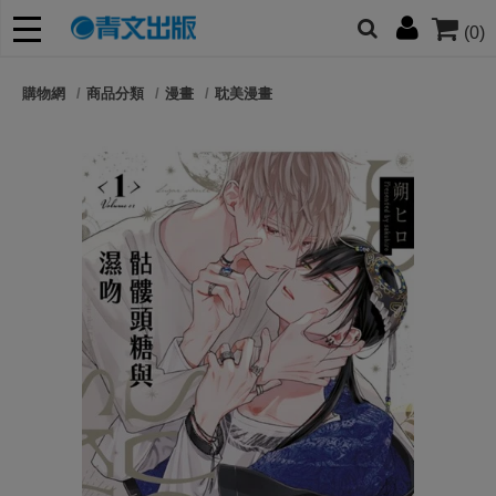
(0)
網的朋友們，提高警覺！
購物網
商品分類
漫畫
耽美漫畫
哆啦
柯南
寶可夢
迷宮飯
我推