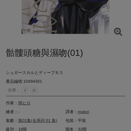
骷髏頭糖與濕吻(01)
シュガースカルとディープキス
產品編號:10494301
分享 :
作家：
朔ヒロ
繪者：-
譯者：
midori
集數：
第01集(全系列 01 集)
包裝：平裝
級別：18限
開本：32開