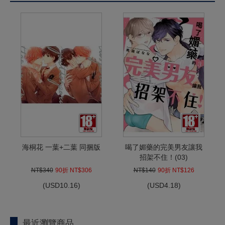
海桐花 一葉+二葉 同捆版
喝了媚藥的完美男友讓我
招架不住！(03)
NT$340
90折 NT$306
NT$140
90折 NT$126
(
USD
10.16)
(
USD
4.18)
最近瀏覽商品