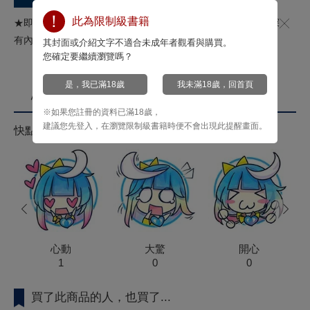
此為限制級書籍
★即便失去記憶，那份情感也烙印在靈魂深處──★濫好人偵探╳
有內情的死神★情色懸疑作品！
其封面或介紹文字不適合未成年者觀看與購買。
您確定要繼續瀏覽嗎？
是，我已滿18歲
我未滿18歲，回首頁
心情投票
※如果您註冊的資料已滿18歲，
建議您先登入，在瀏覽限制級書籍時便不會出現此提醒畫面。
快點來按心情投票拿菁點！
prev
next
心動
大驚
開心
1
0
0
買了此商品的人，也買了...