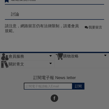
討論
請注意，網路留言仍有法律限制，請遵會員
我要留言
規範。
購物攻略
會員服務
常見問題
購物說明
訂單查詢
門市據點
關於青文
會員辦法
客服信箱
隱私條款
網站導覽
公司簡介
最新消息
版權聲明
訂閱電子報 News letter
訂閱