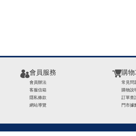
會員服務
購物
會員辦法
常見問
客服信箱
購物說
隱私條款
訂單查
網站導覽
門市據
TEL ： 0