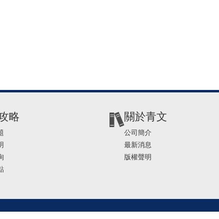
攻略
關於青文
題
公司簡介
明
最新消息
詢
版權聲明
點
2-2541-4234 | E-mail ： service@ching-win.com.tw | TIME： 1000~1200 13