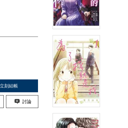
厄里斯的聖杯(04)
(
USD
4.18)
NT$140
90折 NT$126
立刻結帳
討論
為了我就是我。(01)