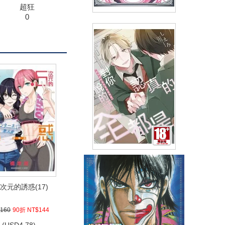
超狂
0
最強肉盾的迷宮攻略～擁有稀少
技能體力9999的肉盾，被勇者
隊伍辭退了～(03)
(
USD
4.18)
NT$140
90折 NT$126
對你說的話全都是認真的(全)
(
USD
4.18)
5次元的誘惑(17)
NT$140
90折 NT$126
160
90折 NT$144