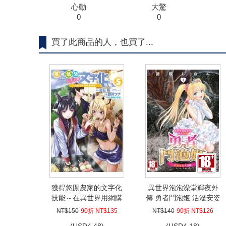
心動
大驚
0
0
買了此商品的人，也買了...
獲得悠閒農家的文字化
異世界泡泡澡堂輝夜外
技能～在異世界用網購
傳 勇者鬥泡姬 活潑安姿
經營～(05)
大冒險(01)
NT$150
90折 NT$135
NT$140
90折 NT$126