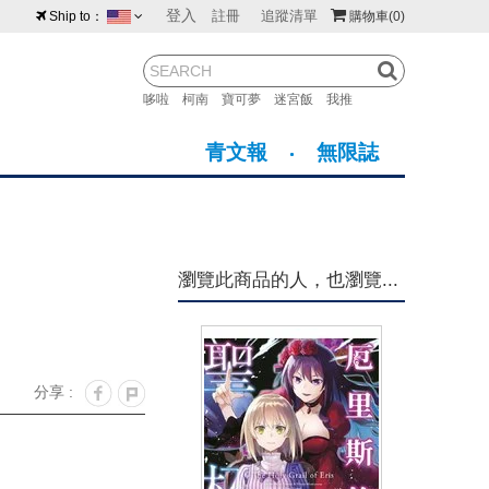
登入
註冊
追蹤清單
Ship to：
購物車
(0)
台灣
紐西蘭
馬來西亞
哆啦
柯南
寶可夢
迷宮飯
我推
荷蘭
英國
澳大利亞
青文報
無限誌
新加坡
加拿大
日本
美國
香港
韓國
瀏覽此商品的人，也瀏覽...
澳門
菲律賓
分享 :