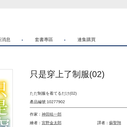
喜歡青文購物網的朋友們，提高警覺！
新消息
套書專區
連集購買
只是穿上了制服(02)
ただ制服を着てるだけ(02)
產品編號:10277902
作家：
神田暁一郎
繪者：
宮野金太郎
譯者：
蘇聖翔