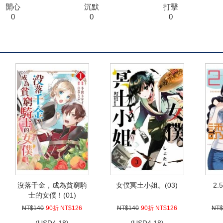
開心
沉默
打擊
0
0
0
沒落千金，成為貧窮騎
女僕冥土小姐。(03)
2.
士的女僕！(01)
NT$140
90折 NT$126
NT$140
90折 NT$126
NT$