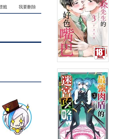
(
USD
4.18)
NT$140
90折 NT$126
標籤
我要刪除
三森先生的好色嘴巴(03)
(
USD
4.18)
NT$140
90折 NT$126