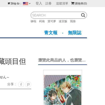
登入
註冊
追蹤清單
Ship to：
購物車
(0)
台灣
紐西蘭
馬來西亞
哆啦
柯南
寶可夢
迷宮飯
我推
荷蘭
英國
澳大利亞
青文報
無限誌
新加坡
加拿大
日本
美國
香港
韓國
藏頭目但
瀏覽此商品的人，也瀏覽...
澳門
菲律賓
ません～
分享 :