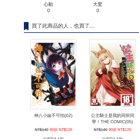
心動
大驚
0
0
買了此商品的人，也買了...
神八小妹不可怕(02)
公主騎士是我的同班同
學！THE COMIC(05)
NT$140
90折 NT$126
NT$140
90折 NT$126