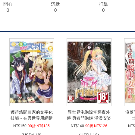
開心
沉默
打擊
0
0
0
獲得悠閒農家的文字化
異世界泡泡澡堂輝夜外
沒落
技能～在異世界用網購
傳 勇者鬥泡姬 活潑安姿
經營～(05)
大冒險(01)
NT$150
90折 NT$135
NT$140
90折 NT$126
NT$