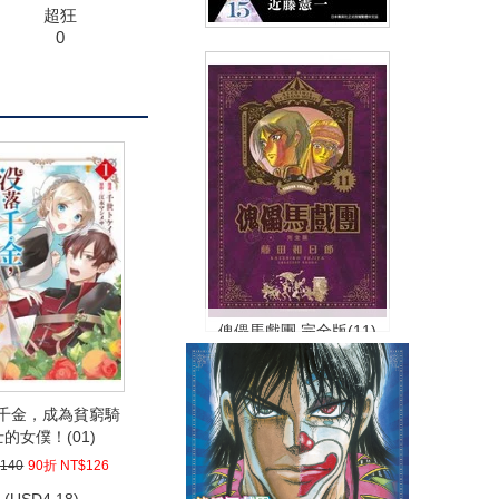
超狂
0
黑暗集會(15)
(
USD
3.59)
NT$120
90折 NT$108
傀儡馬戲團 完全版(11)
NT$380
90折 NT$342
千金，成為貧窮騎
(
USD
11.35)
士的女僕！(01)
140
90折 NT$126