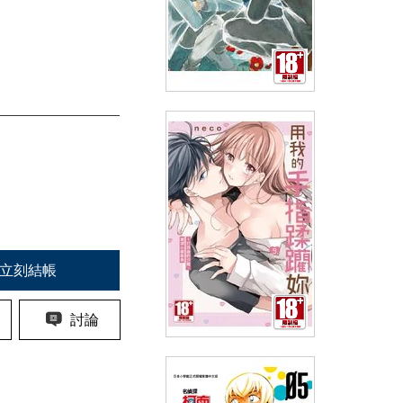
想快點成為大人(全)
(
USD
4.18)
NT$140
90折 NT$126
立刻結帳
討論
用我的手指蹂躪妳。～打烊後的
沙龍、被壞心眼欺負(09)