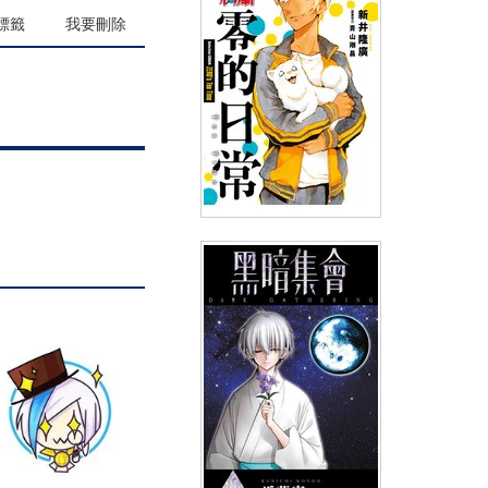
(
USD
4.18)
NT$140
90折 NT$126
標籤
我要刪除
名偵探柯南 零的日常(05)限定版
(
USD
5.98)
NT$200
90折 NT$180