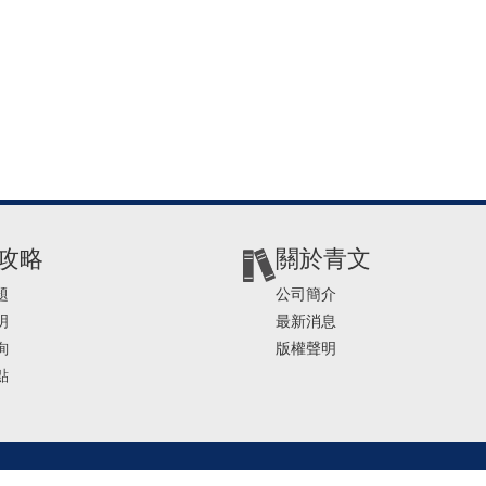
攻略
關於青文
題
公司簡介
明
最新消息
詢
版權聲明
點
2-2541-4234 | E-mail ： service@ching-win.com.tw | TIME： 1000~1200 13