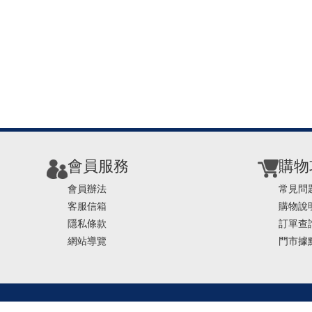
會員服務
購物
會員辦法
常見問
客服信箱
購物說
隱私條款
訂單查
網站導覽
門市據
TEL ： 0