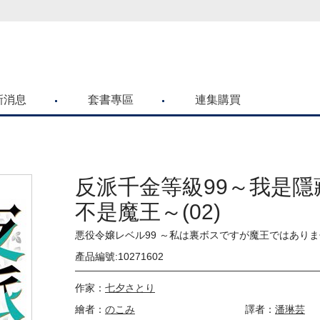
喜歡青文購物網的朋友們，提高警覺！
新消息
套書專區
連集購買
反派千金等級99～我是隱
不是魔王～(02)
悪役令嬢レベル99 ～私は裏ボスですが魔王ではあり
產品編號:10271602
作家：
七夕さとり
繪者：
のこみ
譯者：
潘琳芸