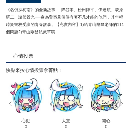
《名偵探柯南》的全新故事──降谷零、松田陣平、伊達航、萩原
研二、諸伏景光──身為警察且個個有著不凡才能的他們，其年輕
時於警校受訓的青春故事。【充實內容】1)給青山剛昌老師的111
個問題2)青山剛昌私藏草稿
心情投票
快點來按心情投票拿菁點！
prev
next
心動
大驚
開心
0
0
0