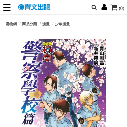
(0)
網的朋友們，提高警覺！
購物網
商品分類
漫畫
少年漫畫
哆啦
柯南
寶可夢
迷宮飯
我推