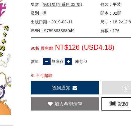
集數：
第01集(全系列 03 集)
包裝：平裝
級別：普
開本：32開
出版日期：2019-03-11
尺寸：18.2x12.8
ISBN：9789863568049
頁數：176
NT$126 (
USD
4.18)
90折 優惠價
數量
庫存:0
※ 不可超取
貨到通知
$
加入希望清單
試閱