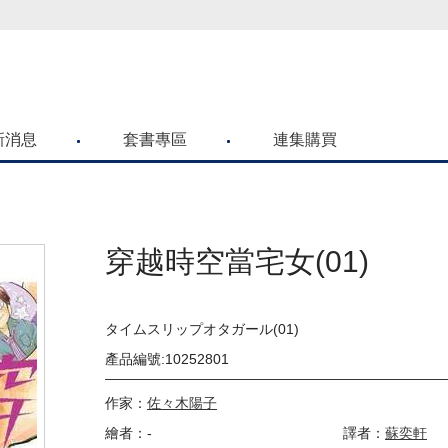
喜歡青文購物網的朋友們，提高警覺！
新消息
套書專區
連集購買
穿越時空當宅女(01)
タイムスリップオタガール(01)
產品編號:10252801
作家：
佐々木陽子
繪者：-
譯者：
蘇奕軒