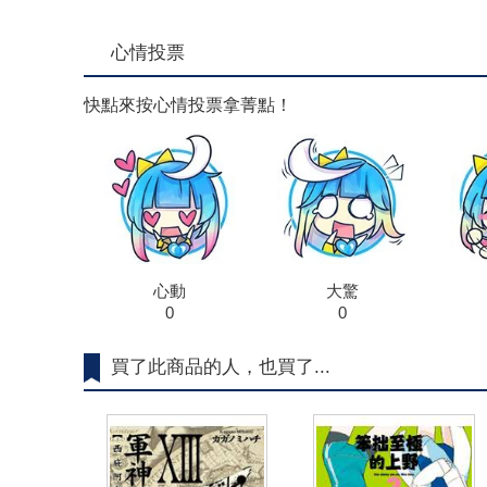
心情投票
快點來按心情投票拿菁點！
心動
大驚
0
0
買了此商品的人，也買了...