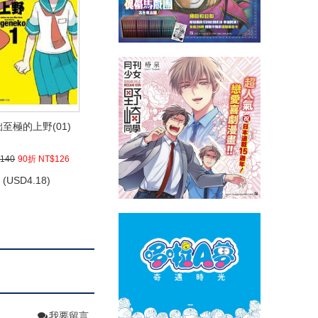
至極的上野(01)
140
90折 NT$126
(
USD
4.18)
我要留言