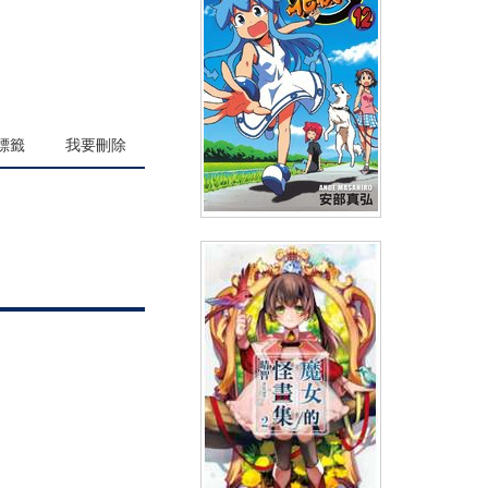
(
USD
4.18)
NT$140
90折 NT$126
標籤
我要刪除
侵略！花枝娘(12)
(
USD
2.86)
NT$95
91折 NT$86