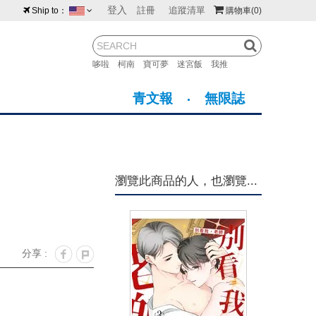
登入
註冊
追蹤清單
Ship to：
購物車
(0)
台灣
紐西蘭
馬來西亞
哆啦
柯南
寶可夢
迷宮飯
我推
荷蘭
英國
澳大利亞
青文報
無限誌
新加坡
加拿大
日本
美國
香港
韓國
瀏覽此商品的人，也瀏覽...
澳門
菲律賓
分享 :