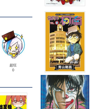
魔女的怪畫集(02)
(
USD
2.99)
NT$99
91折 NT$90
超狂
0
名偵探柯南(61)
(
USD
3.15)
NT$105
90折 NT$95