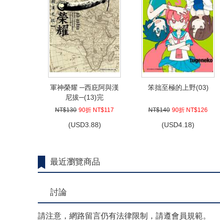
軍神榮耀 ─西庇阿與漢
笨拙至極的上野(03)
尼拔─(13)完
NT$130
90折 NT$117
NT$140
90折 NT$126
(
USD
3.88)
(
USD
4.18)
最近瀏覽商品
討論
請注意，網路留言仍有法律限制，請遵會員規範。