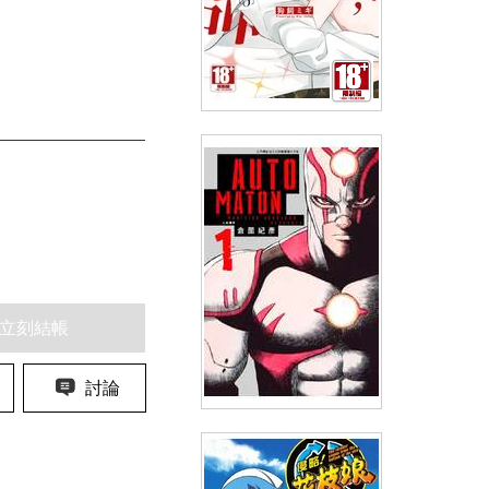
(預購)別看我，老師(03)
(
USD
4.18)
NT$140
90折 NT$126
立刻結帳
討論
AUTOMATON 人形機甲(01)