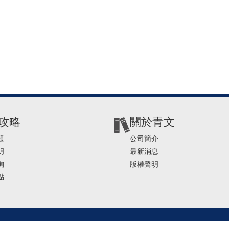
攻略
關於青文
題
公司簡介
明
最新消息
詢
版權聲明
點
2-2541-4234 | E-mail ： service@ching-win.com.tw | TIME： 1000~1200 13