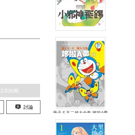
小邪神飛踢(07)
(
USD
4.18)
NT$140
90折 NT$126
立刻結帳
討論
藤子.F.不二雄大全集 哆啦A夢
(11)
NT$450
90折 NT$405