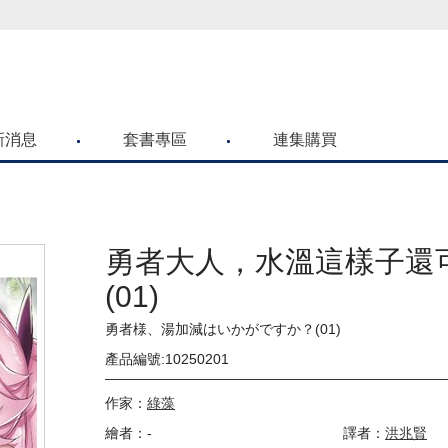
，提高警覺！
新消息
套書專區
連集購買
勇者大人，水溫這樣子還
(01)
勇者様、湯加減はいかがですか？(01)
產品編號:10250201
作家：
綠藻
繪者：-
譯者：
洪兆賢