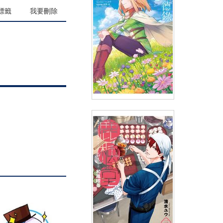
(
USD
13.45)
標籤
我要刪除
里亞德錄大地(01)
(
USD
4.18)
NT$140
90折 NT$126