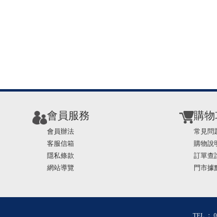
會員服務
購物
會員辦法
常見問
客服信箱
購物說
隱私條款
訂單查
網站導覽
門市據
TEL ： 0