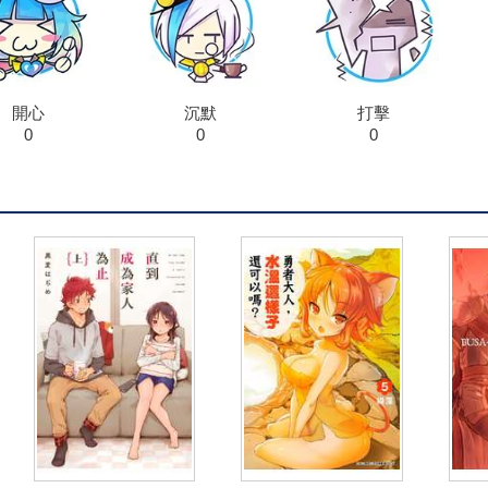
開心
沉默
打擊
0
0
0