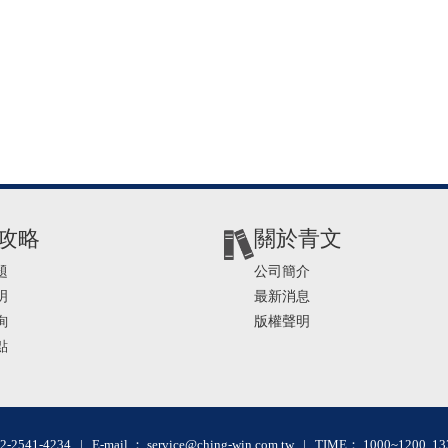
攻略
關於青文
題
公司簡介
明
最新消息
詢
版權聲明
點
2-2541-4234 | E-mail ： service@ching-win.com.tw | TIME： 1000~1200 13