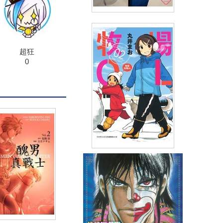
和風喫茶鹿楓堂(03)
(
USD
4.18)
NT$140
90折 NT$126
超狂
0
牧場OL(02)
(
USD
3.88)
NT$130
90折 NT$117