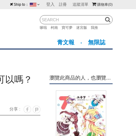
登入
註冊
追蹤清單
Ship to：
購物車
(0)
台灣
紐西蘭
馬來西亞
哆啦
柯南
寶可夢
迷宮飯
我推
荷蘭
英國
澳大利亞
青文報
無限誌
新加坡
加拿大
日本
美國
香港
韓國
可以嗎？
瀏覽此商品的人，也瀏覽...
澳門
菲律賓
分享 :