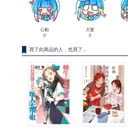
心動
大驚
0
0
買了此商品的人，也買了...