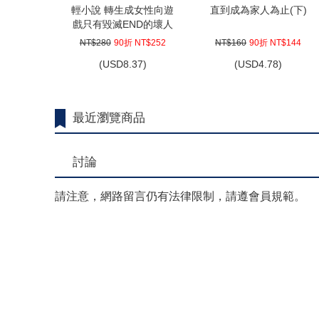
輕小說 轉生成女性向遊
直到成為家人為止(下)
戲只有毀滅END的壞人
大小姐(09)限定版
NT$280
90折 NT$252
NT$160
90折 NT$144
(
USD
8.37)
(
USD
4.78)
最近瀏覽商品
討論
請注意，網路留言仍有法律限制，請遵會員規範。