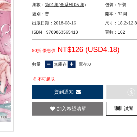
集數：
第01集(全系列 05 集)
包裝：平裝
級別：普
開本：32開
出版日期：2018-08-16
尺寸：18.2x12.8
ISBN：9789863565413
頁數：162
NT$126 (
USD
4.18)
90折 優惠價
數量
庫存:0
※ 不可超取
貨到通知
$
加入希望清單
試閱