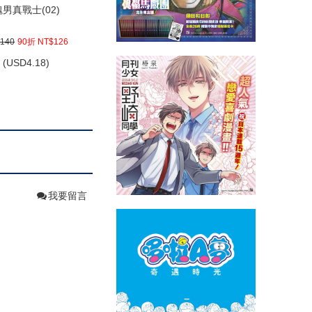
醜男真戰士(02)
140
90折 NT$126
(
USD
4.18)
我要留言