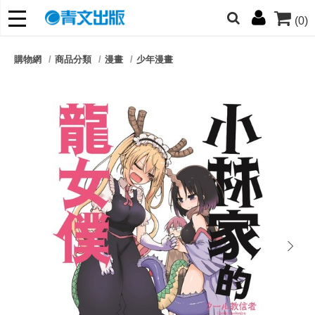
(0)
網的朋友們，提高警覺！
購物網
商品分類
漫畫
少年漫畫
哆啦
柯南
寶可夢
迷宮飯
我推
next