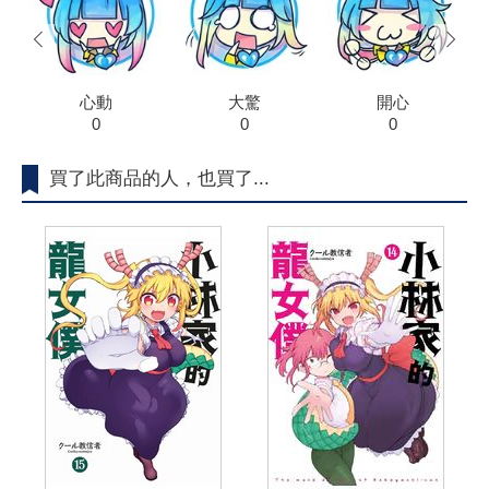
prev
next
心動
大驚
開心
0
0
0
買了此商品的人，也買了...