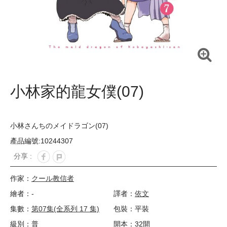
小林家的龍女僕(07)
小林さんちのメイドラゴン(07)
產品編號:10244307
分享 :
作家：
クール教信者
繪者：-
譯者：
依文
集數：
第07集(全系列 17 集)
包裝：平裝
級別：普
開本：32開