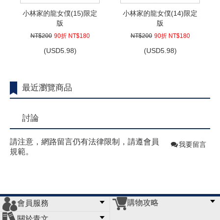
小林家的龍女僕(15)限定
小林家的龍女僕(14)限定
版
版
NT$200
90折 NT$180
NT$200
90折 NT$180
(
USD
5.98)
(
USD
5.98)
最近瀏覽商品
討論
請注意，網路留言仍有法律限制，請遵會員
我要留言
規範。
購物攻略
會員服務
常見問題
購物說明
訂單查詢
門市據點
關於青文
會員辦法
客服信箱
隱私條款
網站導覽