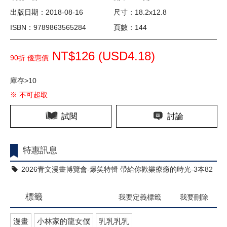
出版日期：2018-08-16
尺寸：18.2x12.8
ISBN：9789863565284
頁數：144
NT$126 (
USD
4.18)
90折 優惠價
庫存>10
※ 不可超取
試閱
討論
特惠訊息
2026青文漫畫博覽會-爆笑特輯 帶給你歡樂療癒的時光-3本82
折
標籤
我要定義標籤
我要刪除
漫畫
小林家的龍女僕
乳乳乳乳