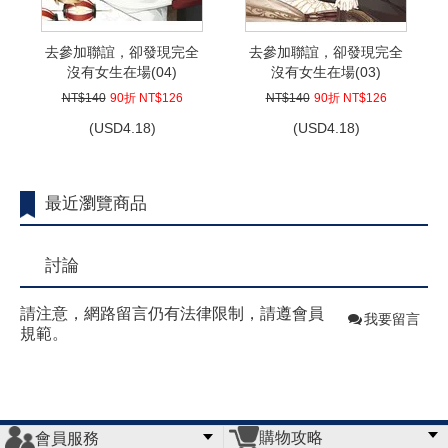
去參加聯誼，卻發現完全
去參加聯誼，卻發現完全
沒有女生在場(04)
沒有女生在場(03)
NT$140
90折 NT$126
NT$140
90折 NT$126
(
USD
4.18)
(
USD
4.18)
最近瀏覽商品
討論
請注意，網路留言仍有法律限制，請遵會員
我要留言
規範。
購物攻略
會員服務