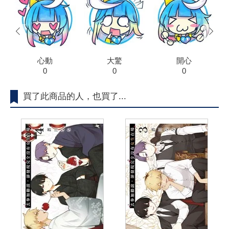
prev
next
心動
大驚
開心
0
0
0
買了此商品的人，也買了...