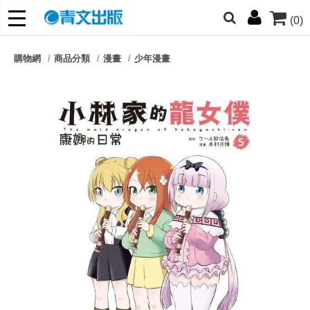
(0)
網的朋友們，提高警覺！
購物網
商品分類
漫畫
少年漫畫
哆啦
柯南
寶可夢
迷宮飯
我推