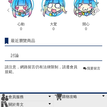
prev
next
心動
大驚
開心
0
0
0
最近瀏覽商品
討論
請注意，網路留言仍有法律限制，請遵會員
我要留言
規範。
購物攻略
會員服務
常見問題
購物說明
訂單查詢
門市據點
關於青文
會員辦法
客服信箱
隱私條款
網站導覽