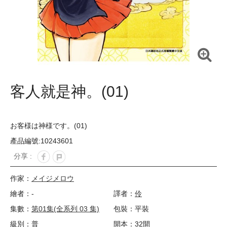
客人就是神。(01)
お客様は神様です。(01)
產品編號:10243601
分享 :
作家：
メイジメロウ
繪者：-
譯者：
伶
集數：
第01集(全系列 03 集)
包裝：平裝
級別：普
開本：32開