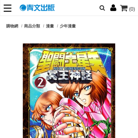
(0)
網的朋友們，提高警覺！
購物網
商品分類
漫畫
少年漫畫
哆啦
柯南
寶可夢
迷宮飯
我推