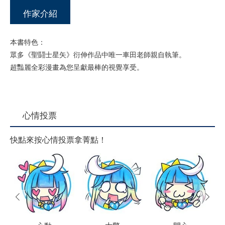
作家介紹
本書特色：
眾多《聖鬪士星矢》衍伸作品中唯一車田老師親自執筆。
超豔麗全彩漫畫為您呈獻最棒的視覺享受。
心情投票
快點來按心情投票拿菁點！
prev
next